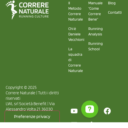
Il
Manuale
Blog
Metodo
"Come
Contatti
Correre
Correre
Naturale
Bene"
Chi è
Running
Daniele
Analysis
Vecchioni
Running
La
School
squadra
di
Correre
Naturale
Copyright © 2025
Correre Naturale | Tutti i diritti
riservati
LWL srl Società Benefit | Via
Alessandro Volta 21, 36030
Caldogno – VI
Capitale sociale € 10.000 i.v. |
P.Iva 03993510241