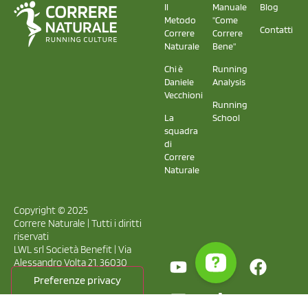
Il
Manuale
Blog
Metodo
"Come
Contatti
Correre
Correre
Naturale
Bene"
Chi è
Running
Daniele
Analysis
Vecchioni
Running
La
School
squadra
di
Correre
Naturale
Copyright © 2025
Correre Naturale | Tutti i diritti
riservati
LWL srl Società Benefit | Via
Alessandro Volta 21, 36030
Caldogno – VI
Capitale sociale € 10.000 i.v. |
P.Iva 03993510241