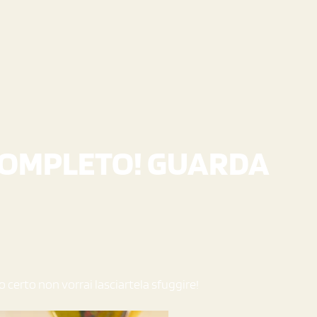
 COMPLETO! GUARDA
 certo non vorrai lasciartela sfuggire!