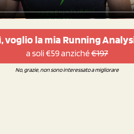
ì, voglio la mia Running Analys
a soli €59 anziché
€197
No, grazie, non sono interessato a migliorare