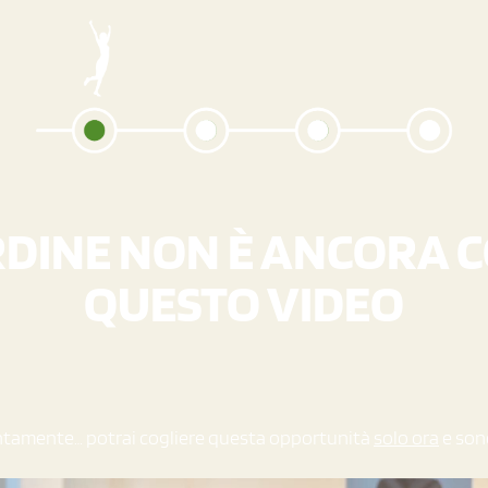
ORDINE NON È ANCORA
QUESTO VIDEO
ntamente… potrai cogliere questa opportunità
solo ora
e sono