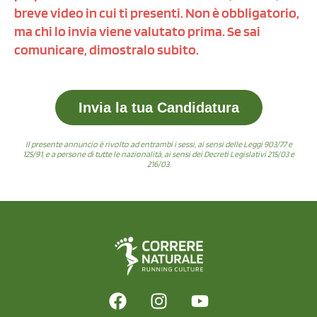
breve video in cui ti presenti. Non è obbligatorio,
ma chi lo invia viene valutato prima. Se sai
comunicare, dimostralo subito.
Invia la tua Candidatura
Il presente annuncio è rivolto ad entrambi i sessi, ai sensi delle Leggi 903/77 e
125/91, e a persone di tutte le nazionalità, ai sensi dei Decreti Legislativi 215/03 e
216/03.