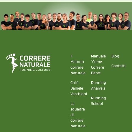
Il
Manuale
Blog
Metodo
"Come
Contatti
Correre
Correre
Naturale
Bene"
Chi è
Running
Daniele
Analysis
Vecchioni
Running
La
School
squadra
di
Correre
Naturale