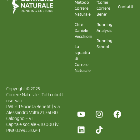
Metodo
"Come
Contatti
Correre
Correre
Naturale
Bene"
Chi è
Running
Daniele
Analysis
Vecchioni
Running
La
School
squadra
di
Correre
Naturale
Copyright © 2025
Correre Naturale | Tutti i diritti
riservati
LWL srl Società Benefit | Via
Alessandro Volta 21, 36030
Caldogno – VI
Capitale sociale € 10.000 i.v. |
P.Iva 03993510241