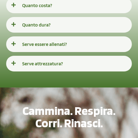
Quanto costa?
Quanto dura?
Serve essere allenati?
Serve attrezzatura?
Cammina. Respira.
Corri. Rinasci.