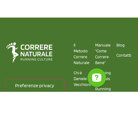
Il
Manuale
Blog
Metodo
"Come
Contatti
Correre
Correre
Naturale
Bene"
Chi è
Running
Daniele
Analysis
Vecchioni
Running
La
School
squadra
di
Correre
Naturale
Copyright © 2025