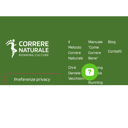
Il
Manuale
Blog
Metodo
"Come
Contatti
Correre
Correre
Naturale
Bene"
Chi è
Running
Daniele
Analysis
Vecchioni
Running
La
School
squadra
di
Correre
Naturale
Copyright © 2025