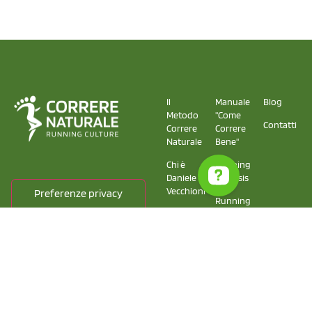
Il
Manuale
Blog
Metodo
"Come
Contatti
Correre
Correre
Naturale
Bene"
Chi è
Running
Daniele
Analysis
Vecchioni
Running
La
School
squadra
di
Correre
Naturale
Copyright © 2025