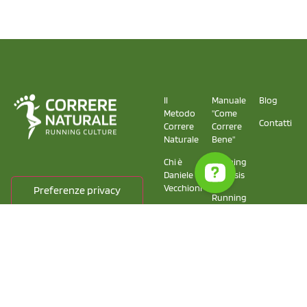
Il
Manuale
Blog
Metodo
"Come
Contatti
Correre
Correre
Naturale
Bene"
Chi è
Running
Daniele
Analysis
Vecchioni
Running
La
School
squadra
di
Correre
Naturale
Copyright © 2025