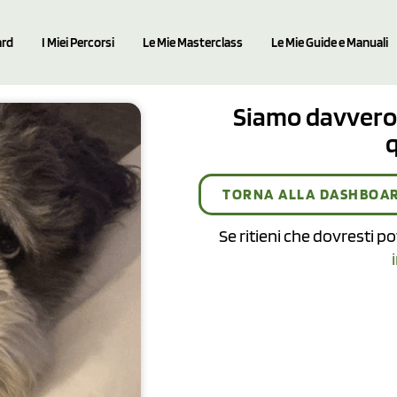
rd
I Miei Percorsi
Le Mie Masterclass
Le Mie Guide e Manuali
Siamo davvero 
TORNA ALLA DASHBOA
Se ritieni che dovresti p