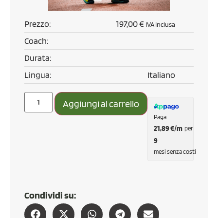
Prezzo:
197,00
€
IVA Inclusa
Coach:
Durata:
Lingua:
Italiano
Aggiungi al carrello
Paga
21,89
€
/m
per
9
mesi senza costi
Condividi su: