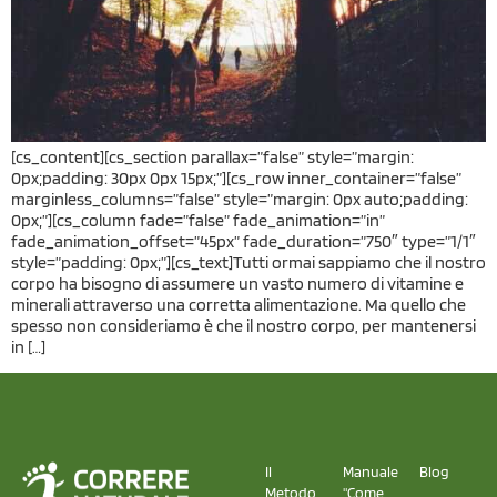
[cs_content][cs_section parallax=”false” style=”margin:
0px;padding: 30px 0px 15px;”][cs_row inner_container=”false”
marginless_columns=”false” style=”margin: 0px auto;padding:
0px;”][cs_column fade=”false” fade_animation=”in”
fade_animation_offset=”45px” fade_duration=”750″ type=”1/1″
style=”padding: 0px;”][cs_text]Tutti ormai sappiamo che il nostro
corpo ha bisogno di assumere un vasto numero di vitamine e
minerali attraverso una corretta alimentazione. Ma quello che
spesso non consideriamo è che il nostro corpo, per mantenersi
in […]
Il
Manuale
Blog
Metodo
"Come