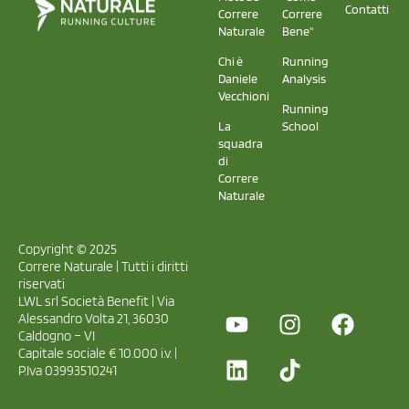
Contatti
Correre
Correre
Naturale
Bene"
Chi è
Running
Daniele
Analysis
Vecchioni
Running
La
School
squadra
di
Correre
Naturale
Copyright © 2025
Correre Naturale | Tutti i diritti
riservati
LWL srl Società Benefit | Via
Alessandro Volta 21, 36030
Caldogno – VI
Capitale sociale € 10.000 i.v. |
P.Iva 03993510241