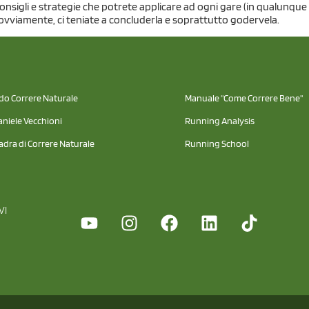
onsigli e strategie che potrete applicare ad ogni gare (in qualunque st
, ovviamente, ci teniate a concluderla e soprattutto godervela.
odo Correre Naturale
Manuale "Come Correre Bene"
aniele Vecchioni
Running Analysis
adra di Correre Naturale
Running School
VI