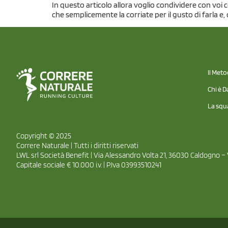
In questo articolo allora voglio condividere con voi c
che semplicemente la corriate per il gusto di farla e
Il Met
Chi è D
La squ
Copyright © 2025
Correre Naturale | Tutti i diritti riservati
LWL srl Società Benefit | Via Alessandro Volta 21, 36030 Caldogno – 
Capitale sociale € 10.000 i.v. | P.Iva 03993510241