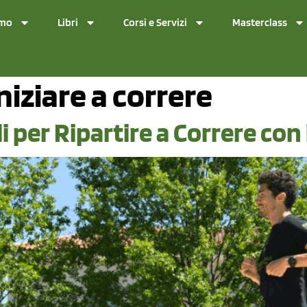
amo
Libri
Corsi e Servizi
Masterclass
iniziare a correre
per Ripartire a Correre con 