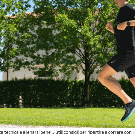
tecnica e allenarsi bene: 3 utili consigli per ripartire a correre con i