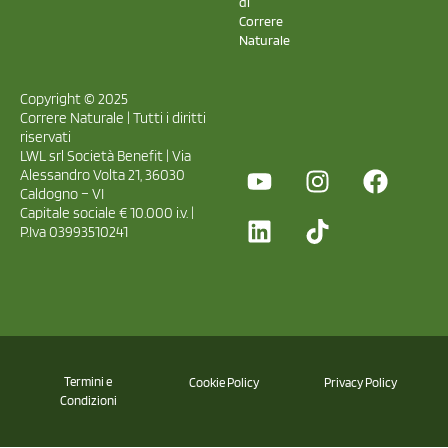
di
Correre
Naturale
Copyright © 2025
Correre Naturale | Tutti i diritti
riservati
LWL srl Società Benefit | Via
Alessandro Volta 21, 36030
Caldogno – VI
Capitale sociale € 10.000 i.v. |
P.Iva 03993510241
Termini e
Cookie Policy
Privacy Policy
Condizioni