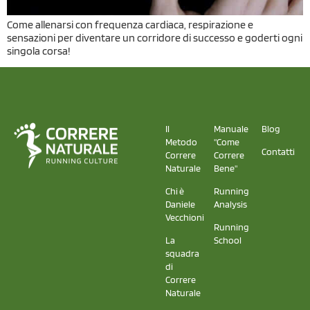
Come allenarsi con frequenza cardiaca, respirazione e
sensazioni per diventare un corridore di successo e goderti ogni
singola corsa!
Il
Manuale
Blog
Metodo
"Come
Contatti
Correre
Correre
Naturale
Bene"
Chi è
Running
Daniele
Analysis
Vecchioni
Running
La
School
squadra
di
Correre
Naturale