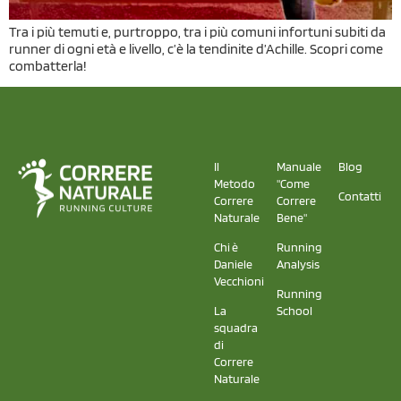
Tra i più temuti e, purtroppo, tra i più comuni infortuni subiti da
runner di ogni età e livello, c’è la tendinite d’Achille. Scopri come
combatterla!
Il
Manuale
Blog
Metodo
"Come
Contatti
Correre
Correre
Naturale
Bene"
Chi è
Running
Daniele
Analysis
Vecchioni
Running
La
School
squadra
di
Correre
Naturale