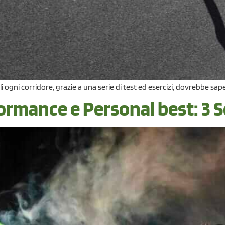
i ogni corridore, grazie a una serie di test ed esercizi, dovrebbe sape
rmance e Personal best: 3 Se