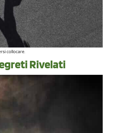
rsi collocare.
greti Rivelati