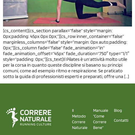
[cs_content][cs_section parallax=”false” style=”margin:
0px;padding: 45px 0px 0px;”][cs_row inner_container=”false”
marginless_columns=”false” style=”margin: 0px auto;padding:
0px;”][cs_column fade=”false” fade_animation=”in”
fade_animation_offset=”45px” fade_duration=”750″ type=”1/1″
style=”padding: 0px;”][cs_text]Il Pilates è un’attività molto utile
per la corsa in quanto queste discipline si basano su principi
comuni, come ad esempio ritmo e respirazione. Se praticato
sotto la guida di professionisti esperti e preparati, offre una […]
Il
Manuale
Blog
Metodo
"Come
Contatti
Correre
Correre
Naturale
Bene"