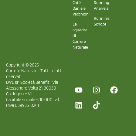
Chi è
Running
Daniele
Analysis
Vecchioni
Running
La
School
squadra
di
Correre
Naturale
Copyright © 2025
Correre Naturale | Tutti i diritti
riservati
LWL srl Società Benefit | Via
Alessandro Volta 21, 36030
Caldogno – VI
Capitale sociale € 10.000 i.v. |
P.Iva 03993510241