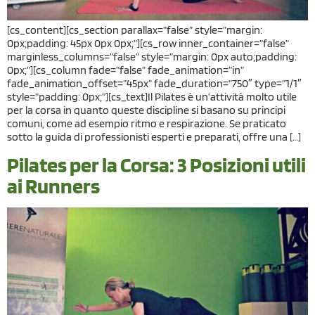
[cs_content][cs_section parallax=”false” style=”margin:
0px;padding: 45px 0px 0px;”][cs_row inner_container=”false”
marginless_columns=”false” style=”margin: 0px auto;padding:
0px;”][cs_column fade=”false” fade_animation=”in”
fade_animation_offset=”45px” fade_duration=”750″ type=”1/1″
style=”padding: 0px;”][cs_text]Il Pilates è un’attività molto utile
per la corsa in quanto queste discipline si basano su principi
comuni, come ad esempio ritmo e respirazione. Se praticato
sotto la guida di professionisti esperti e preparati, offre una […]
Pilates per la Corsa: 3 Posizioni utili
ai Runners