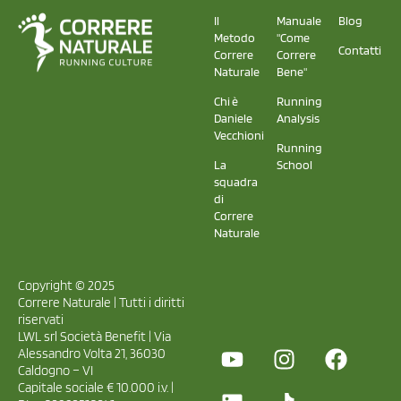
Il
Manuale
Blog
Metodo
"Come
Contatti
Correre
Correre
Naturale
Bene"
Chi è
Running
Daniele
Analysis
Vecchioni
Running
La
School
squadra
di
Correre
Naturale
Copyright © 2025
Correre Naturale | Tutti i diritti
riservati
LWL srl Società Benefit | Via
Alessandro Volta 21, 36030
Caldogno – VI
Capitale sociale € 10.000 i.v. |