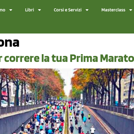
amo
Libri
Corsi e Servizi
Masterclass
ona
per correre la tua Prima Marat