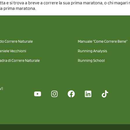
ta e si trova a breve a correre la sua prima maratona, o chi magari n
e la prima maratona.
odo Correre Naturale
Manuale "Come Correre Bene"
aniele Vecchioni
Running Analysis
adra di Correre Naturale
Running School
VI