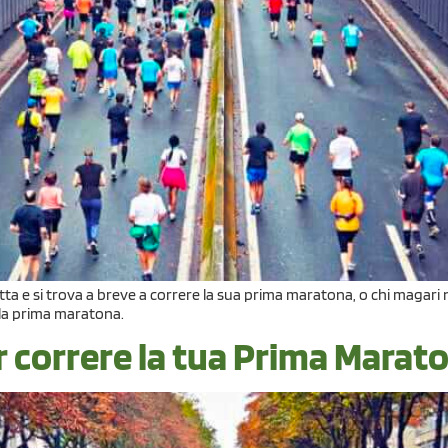
ta e si trova a breve a correre la sua prima maratona, o chi magari n
e la prima maratona.
per correre la tua Prima Marat