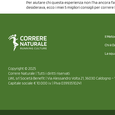
Per aiutare chi questa esperienza non l’ha ancora fat
desiderava, ecco i miei 5 migliori consigli per correr
Il Met
Chi è D
La squ
Copyright © 2025
Correre Naturale | Tutti i diritti riservati
LWL srl Società Benefit | Via Alessandro Volta 21, 36030 Caldogno – 
Capitale sociale € 10.000 i.v. | P.Iva 03993510241