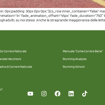
gin: 0px;padding: 30px 0px 0px;”][cs_row inner_container=”false” m
nimation=”in” fade_animation_offset=”45px” fade_duration=”750″ t
i adulti, su noi stessi. Anche la stragrande maggioranza della letterat
odo Correre Naturale
Manuale "Come Correre Bene"
aniele Vecchioni
Running Analysis
adra di Correre Naturale
Running School
VI