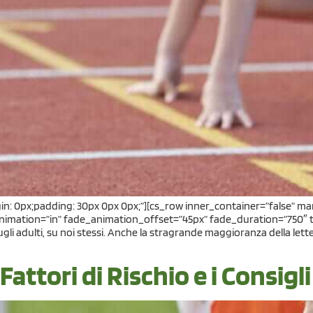
gin: 0px;padding: 30px 0px 0px;”][cs_row inner_container=”false” m
nimation=”in” fade_animation_offset=”45px” fade_duration=”750″ t
i adulti, su noi stessi. Anche la stragrande maggioranza della letterat
 Fattori di Rischio e i Consigl