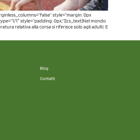
arginless_columns=”false” style=”margin: 0px
ype=”1/1″ style=”padding: 0px;”][cs_text]Nel mondo
ura relativa alla corsa si riferisce solo agli adulti. E
Blog
Contatti