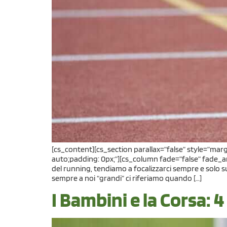
[cs_content][cs_section parallax=”false” style=”mar
auto;padding: 0px;”][cs_column fade=”false” fade_a
del running, tendiamo a focalizzarci sempre e solo sugl
sempre a noi “grandi” ci riferiamo quando […]
I Bambini e la Corsa: 4