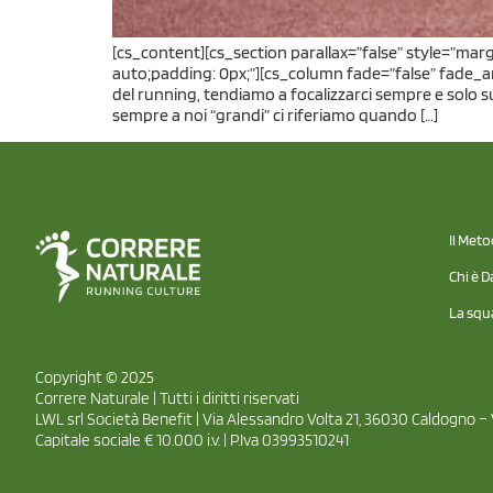
[cs_content][cs_section parallax=”false” style=”mar
auto;padding: 0px;”][cs_column fade=”false” fade_a
del running, tendiamo a focalizzarci sempre e solo sugl
sempre a noi “grandi” ci riferiamo quando […]
Il Met
Chi è D
La squ
Copyright © 2025
Correre Naturale | Tutti i diritti riservati
LWL srl Società Benefit | Via Alessandro Volta 21, 36030 Caldogno – 
Capitale sociale € 10.000 i.v. | P.Iva 03993510241