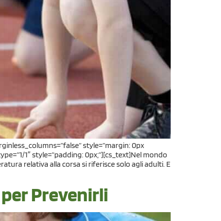
arginless_columns=”false” style=”margin: 0px
ype=”1/1″ style=”padding: 0px;”][cs_text]Nel mondo
ura relativa alla corsa si riferisce solo agli adulti. E
i per Prevenirli