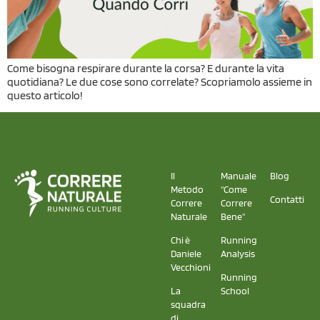
Come bisogna respirare durante la corsa? E durante la vita
quotidiana? Le due cose sono correlate? Scopriamolo assieme in
questo articolo!
Il
Manuale
Blog
Metodo
"Come
Contatti
Correre
Correre
Naturale
Bene"
Chi è
Running
Daniele
Analysis
Vecchioni
Running
La
School
squadra
di