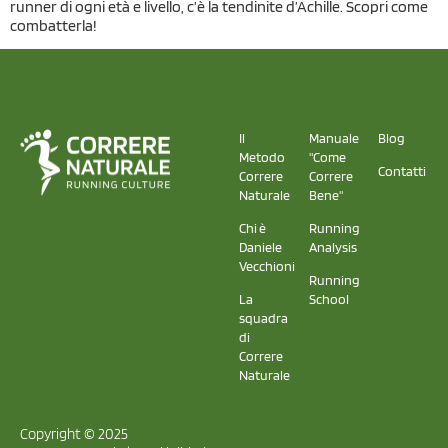
runner di ogni età e livello, c’è la tendinite d’Achille. Scopri come
combatterla!
Il
Manuale
Blog
Metodo
"Come
Contatti
Correre
Correre
Naturale
Bene"
Chi è
Running
Daniele
Analysis
Vecchioni
Running
La
School
squadra
di
Correre
Naturale
Copyright © 2025