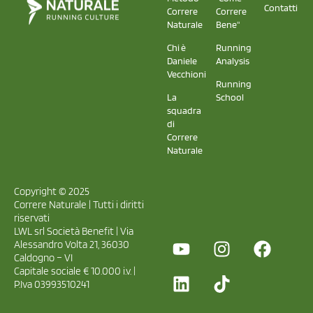
Contatti
Correre
Correre
Naturale
Bene"
Chi è
Running
Daniele
Analysis
Vecchioni
Running
La
School
squadra
di
Correre
Naturale
Copyright © 2025
Correre Naturale | Tutti i diritti
riservati
LWL srl Società Benefit | Via
Alessandro Volta 21, 36030
Caldogno – VI
Capitale sociale € 10.000 i.v. |
P.Iva 03993510241