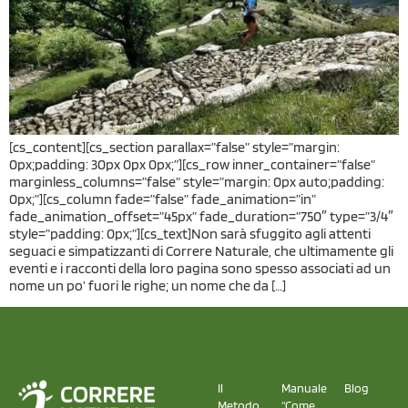
[cs_content][cs_section parallax=”false” style=”margin:
0px;padding: 30px 0px 0px;”][cs_row inner_container=”false”
marginless_columns=”false” style=”margin: 0px auto;padding:
0px;”][cs_column fade=”false” fade_animation=”in”
fade_animation_offset=”45px” fade_duration=”750″ type=”3/4″
style=”padding: 0px;”][cs_text]Non sarà sfuggito agli attenti
seguaci e simpatizzanti di Correre Naturale, che ultimamente gli
eventi e i racconti della loro pagina sono spesso associati ad un
nome un po’ fuori le righe; un nome che da […]
Il
Manuale
Blog
Metodo
"Come