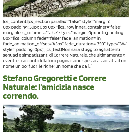
[cs_content][cs_section parallax=”false” style=”margin:
0px;padding: 30px 0px 0px;”][cs_row inner_container=”false”
marginless_columns=”false” style=”margin: 0px auto;padding:
0px;”][cs_column fade=”false” fade_animation=”in”
fade_animation_offset=”45px” fade_duration=”750″ type=”3/4″
style=”padding: 0px;”][cs_text]Non sarà sfuggito agli attenti
seguaci e simpatizzanti di Correre Naturale, che ultimamente gli
eventi e i racconti della loro pagina sono spesso associati ad un
nome un po’ fuori le righe; un nome che da […]
Stefano Gregoretti e Correre
Naturale: l'amicizia nasce
correndo.