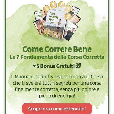
Come Correre Bene
Le 7 Fondamenta della Corsa Corretta
+ 5 Bonus Gratuiti 🎁
Il Manuale Definitivo sulla Tecnica di Corsa
che ti svelerà tutti i segreti per una corsa
finalmente corretta, senza più dolore e
piena di energia!
Scopri ora come ottenerlo!