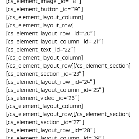
[cs_element_image _id=”18″ ]
[cs_element_button _id=”19″ ]
[/cs_element_layout_column]
[/cs_element_layout_row]
[cs_element_layout_row _id=”20″ ]
[cs_element_layout_column _id=”21″ ]
[cs_element_text _id=”22″ ]
[/cs_element_layout_column]
[/cs_element_layout_row][/cs_element_section]
[cs_element_section _id=”23″ ]
[cs_element_layout_row _id=”24″ ]
[cs_element_layout_column _id=”25″ ]
[cs_element_video _id=”26″ ]
[/cs_element_layout_column]
[/cs_element_layout_row][/cs_element_section]
[cs_element_section _id=”27″ ]
[cs_element_layout_row _id=”28″ ]
[cs_element_layout_column _id=”29″ ]