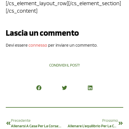
[/cs_element_layout_row][/cs_element_section]
[/cs_content]
Lascia un commento
Devi essere
connesso
per inviare un commento.
CONDIVIDI IL POST!
Precedente
Prossimo
Allenarsi A Casa Per La Corsa: I Piedi
Allenare L’equilibrio Per La Corsa: Non Fare Questo Esercizio