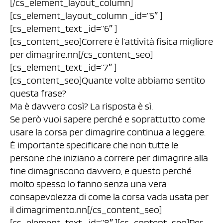
[/cs_element_layout_column]
[cs_element_layout_column _id=”5″ ]
[cs_element_text _id=”6″ ]
[cs_content_seo]Correre è l’attività fisica migliore
per dimagrire.nn[/cs_content_seo]
[cs_element_text _id=”7″ ]
[cs_content_seo]Quante volte abbiamo sentito
questa frase?
Ma è davvero così? La risposta è sì.
Se però vuoi sapere perché e soprattutto come
usare la corsa per dimagrire continua a leggere.
È importante specificare che non tutte le
persone che iniziano a correre per dimagrire alla
fine dimagriscono davvero, e questo perché
molto spesso lo fanno senza una vera
consapevolezza di come la corsa vada usata per
il dimagrimento.nn[/cs_content_seo]
[cs_element_text _id=”8″ ][cs_content_seo]Per