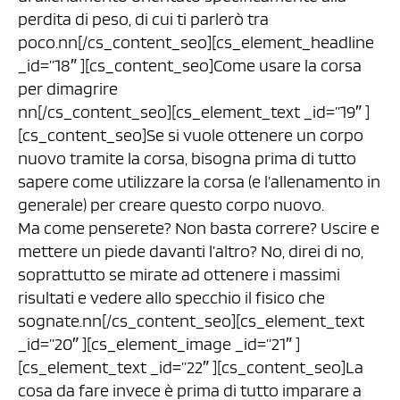
perdita di peso, di cui ti parlerò tra
poco.nn[/cs_content_seo][cs_element_headline
_id=”18″ ][cs_content_seo]Come usare la corsa
per dimagrire
nn[/cs_content_seo][cs_element_text _id=”19″ ]
[cs_content_seo]Se si vuole ottenere un corpo
nuovo tramite la corsa, bisogna prima di tutto
sapere come utilizzare la corsa (e l’allenamento in
generale) per creare questo corpo nuovo.
Ma come penserete? Non basta correre? Uscire e
mettere un piede davanti l’altro? No, direi di no,
soprattutto se mirate ad ottenere i massimi
risultati e vedere allo specchio il fisico che
sognate.nn[/cs_content_seo][cs_element_text
_id=”20″ ][cs_element_image _id=”21″ ]
[cs_element_text _id=”22″ ][cs_content_seo]La
cosa da fare invece è prima di tutto imparare a