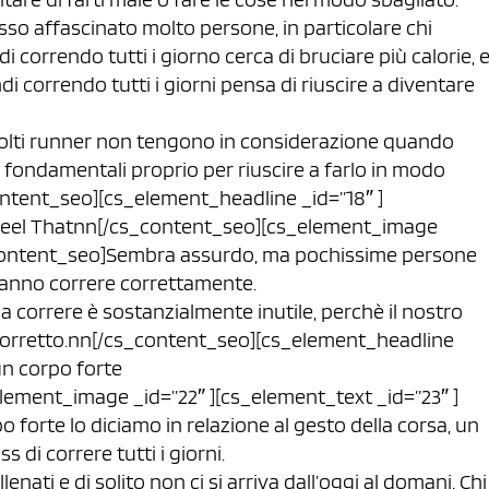
spesso affascinato molto persone, in particolare chi
i correndo tutti i giorno cerca di bruciare più calorie, 
i correndo tutti i giorni pensa di riuscire a diventare
molti runner non tengono in considerazione quando
li fondamentali proprio per riuscire a farlo in modo
ontent_seo][cs_element_headline _id=”18″ ]
Feel Thatnn[/cs_content_seo][cs_element_image
s_content_seo]Sembra assurdo, ma pochissime persone
 sanno correre correttamente.
a correre è sostanzialmente inutile, perchè il nostro
o corretto.nn[/cs_content_seo][cs_element_headline
un corpo forte
ement_image _id=”22″ ][cs_element_text _id=”23″ ]
forte lo diciamo in relazione al gesto della corsa, un
 di correre tutti i giorni.
enati e di solito non ci si arriva dall’oggi al domani. Chi