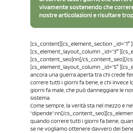
vivamente sostenendo che correre t
nostre articolazioni e risultare tro
[cs_content][cs_element_section _id=”1″ 
[cs_element_layout_column _id=”3″ ][cs_e
[cs_content_seo]nn[/cs_content_seo][/c
[cs_element_layout_column _id=”5″ ][cs_
ancora una guerra aperta tra chi crede ferm
correre tutti i giorni fa bene, e chi invec
giorni fa male, che può danneggiare le nost
sistema.
Come sempre, la verità sta nel mezzo e nel
“dipende”.nn[/cs_content_seo][cs_elemen
quando correre tutti i giorni fa bene, qu
se ne vogliamo ottenere davvero dei bene