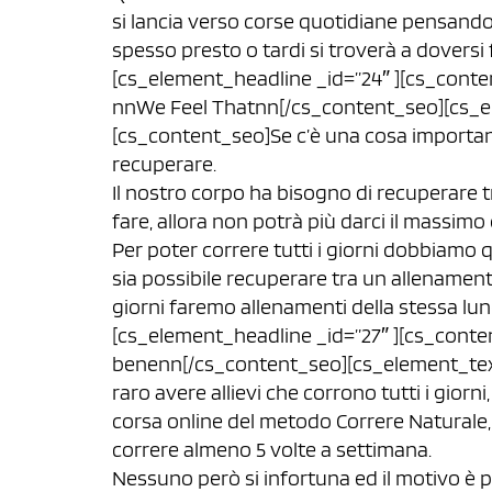
si lancia verso corse quotidiane pensando 
spesso presto o tardi si troverà a dovers
[cs_element_headline _id=”24″ ][cs_conten
nnWe Feel Thatnn[/cs_content_seo][cs_el
[cs_content_seo]Se c’è una cosa importan
recuperare.
Il nostro corpo ha bisogno di recuperare t
fare, allora non potrà più darci il massimo 
Per poter correre tutti i giorni dobbiamo qu
sia possibile recuperare tra un allenamento 
giorni faremo allenamenti della stessa lu
[cs_element_headline _id=”27″ ][cs_conten
benenn[/cs_content_seo][cs_element_text
raro avere allievi che corrono tutti i giorni
corsa online del metodo Correre Natural
correre almeno 5 volte a settimana.
Nessuno però si infortuna ed il motivo è p