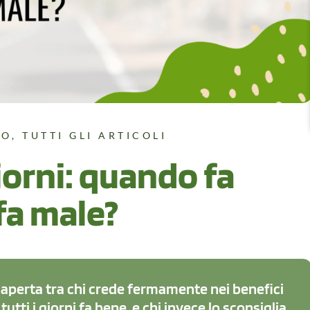
TO
,
TUTTI GLI ARTICOLI
giorni: quando fa
fa male?
aperta tra chi crede fermamente nei benefici
 tutti i giorni fa bene, e chi invece lo sconsiglia