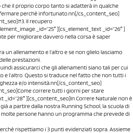
che il proprio corpo tanto si adatterà in qualche
i fermare perchè infortunato.nn[/cs_content_seo]
t_seo]#3. Il recupero
ement_image _id=”25″ ][cs_element_text _id=”26″ ]
te per migliorare davvero nella corsa è saper
ra un allenamento e l’altro e se non glielo lasciamo
delle prestazioni.
indi assicurarci che gli allenamenti siano tali per cui
e l’altro. Questo si traduce nel fatto che non tutti i
nghezza e/o intensità.nn[/cs_content_seo]
t_seo]Come correre tutti i giorni per stare
 _id=”28″ ][cs_content_seo]In Correre Naturale non è
, già a partire dalla nostra Running School, la scuola di
e, molte persone hanno un programma che prevede di
erchè rispettiamo i 3 punti evidenziati sopra. Assieme