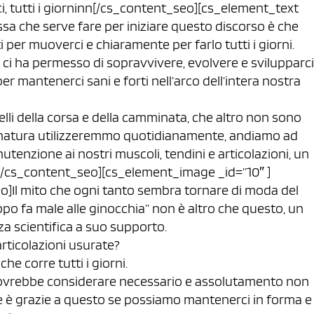
, tutti i giorninn[/cs_content_seo][cs_element_text
a che serve fare per iniziare questo discorso è che
i per muoverci e chiaramente per farlo tutti i giorni.
e ci ha permesso di sopravvivere, evolvere e svilupparci
 mantenerci sani e forti nell’arco dell’intera nostra
i della corsa e della camminata, che altro non sono
n natura utilizzeremmo quotidianamente, andiamo ad
tenzione ai nostri muscoli, tendini e articolazioni, un
n[/cs_content_seo][cs_element_image _id=”10″ ]
o]Il mito che ogni tanto sembra tornare di moda del
oppo fa male alle ginocchia” non è altro che questo, un
a scientifica a suo supporto.
articolazioni usurate?
he corre tutti i giorni.
 dovrebbe considerare necessario e assolutamento non
è è grazie a questo se possiamo mantenerci in forma e