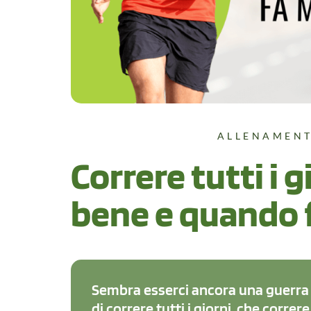
ALLENAMEN
Correre tutti i 
bene e quando 
Sembra esserci ancora una guerra 
di correre tutti i giorni, che correre