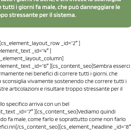
utti i giorni fa male, che può danneggiare le
ppo stressante per il sistema.
][cs_element_layout_row _id=”2″ ]
lement_text _id=”4″ ]
s_element_layout_column]
element_text _id=”6″ ][cs_content_seo]Sembra esserci
amente nei benefici di correre tutti i giorni, che
e lo sconsiglia vivamente sostenendo che correre tutti i
re articolazioni e risultare troppo stressante per il
lo specifico arriva con un bel
t_text _id=”7″ ][cs_content_seo]Vediamo quindi
ando fa male, come farlo e soprattutto come non farlo
fici.nn[/cs_content_seo][cs_element_headline _id=”8″