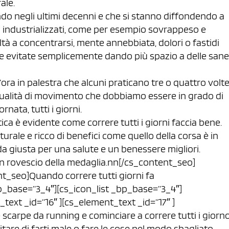
ale.
 negli ultimi decenni e che si stanno diffondendo a
i industrializzati, come per esempio sovrappeso e
oltà a concentrarsi, mente annebbiata, dolori o fastidi
sere evitate semplicemente dando più spazio a delle sane
ora in palestra che alcuni praticano tre o quattro volt
qualità di movimento che dobbiamo essere in grado di
nata, tutti i giorni.
ttica è evidente come correre tutti i giorni faccia bene.
rale e ricco di benefici come quello della corsa è in
da giusta per una salute e un benessere migliori.
un rovescio della medaglia.nn[/cs_content_seo]
t_seo]Quando correre tutti giorni fa
p_base=”3_4″][cs_icon_list _bp_base=”3_4″]
text _id=”16″ ][cs_element_text _id=”17″ ]
scarpe da running e cominciare a correre tutti i giorn
vitare di farti male o fare le cose nel modo sbagliato.