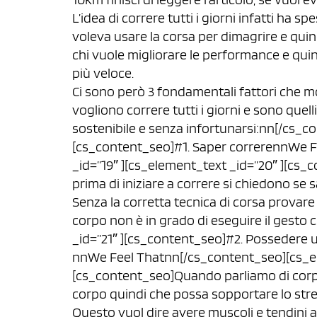
L’idea di correre tutti i giorni infatti ha 
voleva usare la corsa per dimagrire e quind
chi vuole migliorare le performance e quind
più veloce.
Ci sono però 3 fondamentali fattori che 
vogliono correre tutti i giorni e sono quel
sostenibile e senza infortunarsi:nn[/cs_c
[cs_content_seo]#1. Saper correrennWe 
_id=”19″ ][cs_element_text _id=”20″ ][c
prima di iniziare a correre si chiedono se
Senza la corretta tecnica di corsa provare 
corpo non è in grado di eseguire il gest
_id=”21″ ][cs_content_seo]#2. Possedere 
nnWe Feel Thatnn[/cs_content_seo][cs_el
[cs_content_seo]Quando parliamo di corpo 
corpo quindi che possa sopportare lo stress
Questo vuol dire avere muscoli e tendini all