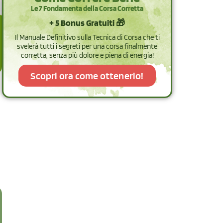
Le 7 Fondamenta della Corsa Corretta
+ 5 Bonus Gratuiti 🎁
Il Manuale Definitivo sulla Tecnica di Corsa che ti
svelerà tutti i segreti per una corsa finalmente
corretta, senza più dolore e piena di energia!
Scopri ora come ottenerlo!