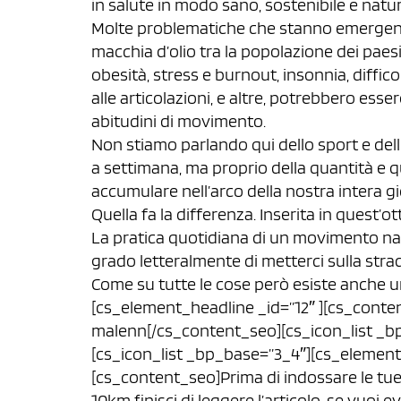
in salute in modo sano, sostenibile e natur
Molte problematiche che stanno emergendo
macchia d’olio tra la popolazione dei paes
obesità, stress e burnout, insonnia, diffic
alle articolazioni, e altre, potrebbero es
abitudini di movimento.
Non stiamo parlando qui dello sport e dell’
a settimana, ma proprio della quantità e 
accumulare nell’arco della nostra intera gior
Quella fa la differenza. Inserita in quest’o
La pratica quotidiana di un movimento natu
grado letteralmente di metterci sulla stra
Come su tutte le cose però esiste anche 
[cs_element_headline _id=”12″ ][cs_conten
malenn[/cs_content_seo][cs_icon_list _b
[cs_icon_list _bp_base=”3_4″][cs_element_
[cs_content_seo]Prima di indossare le tue 
10km finisci di leggere l’articolo, se vuoi e