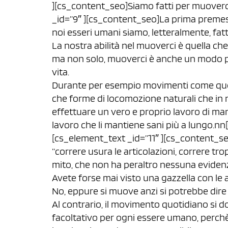
][cs_content_seo]Siamo fatti per muoverci
_id=”9″ ][cs_content_seo]La prima premess
noi esseri umani siamo, letteralmente, fatt
La nostra abilità nel muoverci è quella ch
ma non solo, muoverci è anche un modo per
vita.
Durante per esempio movimenti come quell
che forme di locomozione naturali che i
effettuare un vero e proprio lavoro di manu
lavoro che li mantiene sani più a lungo.n
[cs_element_text _id=”11″ ][cs_content_se
“correre usura le articolazioni, correre tr
mito, che non ha peraltro nessuna evidenz
Avete forse mai visto una gazzella con le 
No, eppure si muove anzi si potrebbe dire c
Al contrario, il movimento quotidiano si
facoltativo per ogni essere umano, perch