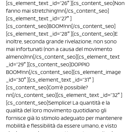
[cs_element_text _id=”26″ ][cs_content_seo]Non
fanno mai stretching!nn[/cs_content_seo]
[cs_element_text _id=”27″ ]
[cs_content_seo]BOOM!nn[/cs_content_seo]
[cs_element_text _id=”28″ ][cs_content_seo]E
inoltre, seconda grande rivelazione, non sono
mai infortunati (non a causa del movimento
almeno)!nn[/cs_content_seo][cs_element_text
_id=”29″ ][cs_content_seo]DOPPIO
BOOM!nn[/cs_content_seo][cs_element_image
_id=”30″ ][cs_element_text _id=”31″ ]
[cs_content_seo]Com’è possibile?
nn[/cs_content_seo][cs_element_text _id=”32″ ]
[cs_content_seo]Semplice! La quantità e la
qualità del loro movimento quotidiano gli
fornisce già lo stimolo adeguato per mantenere
mobilità e flessibilità da essere umano, e visto