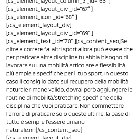
[cs_element_layout_column_3 _id=”66″ ]
[cs_element_layout_div _id=”67″ ]
[cs_element_icon _id=”68″ ]
[/cs_element_layout_div]
[cs_element_layout_div _id=”69″ ]
[cs_element_text _id=”70″ ][cs_content_seo]Se
oltre a correre fai altri sport allora può essere che
per praticare altre discipline tu abbia bisogno di
lavorare su una mobilità articolare e flessibilità
più ampie e specifiche per il tuo sport. In questo
caso il consiglio dato sul recupero della mobilità
naturale rimane valido, dovrai però aggiungere le
routine di mobilità/stretching specifiche della
disciplina che vuoi praticare. Non commettere
l’errore di praticare solo queste ultime, la base di
tutto è sempre l’essere umano
naturale.nn[/cs_content_seo]
[/cs_element_layout_div]