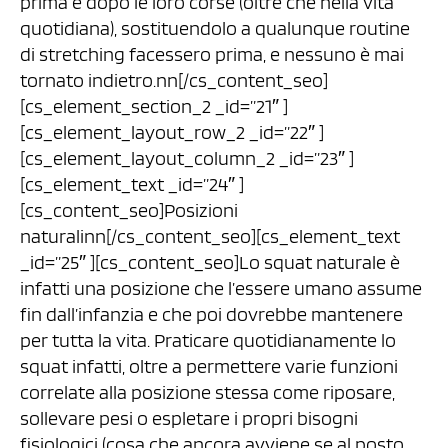
prima e dopo le loro corse (oltre che nella vita
quotidiana), sostituendolo a qualunque routine
di stretching facessero prima, e nessuno è mai
tornato indietro.nn[/cs_content_seo]
[cs_element_section_2 _id=”21″ ]
[cs_element_layout_row_2 _id=”22″ ]
[cs_element_layout_column_2 _id=”23″ ]
[cs_element_text _id=”24″ ]
[cs_content_seo]Posizioni
naturalinn[/cs_content_seo][cs_element_text
_id=”25″ ][cs_content_seo]Lo squat naturale è
infatti una posizione che l’essere umano assume
fin dall’infanzia e che poi dovrebbe mantenere
per tutta la vita. Praticare quotidianamente lo
squat infatti, oltre a permettere varie funzioni
correlate alla posizione stessa come riposare,
sollevare pesi o espletare i propri bisogni
fisiologici (cosa che ancora avviene se al posto