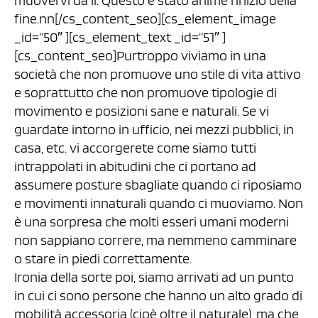
muovervi da lì. Questo è stato ahimè l’inizio della
fine.nn[/cs_content_seo][cs_element_image
_id=”50″ ][cs_element_text _id=”51″ ]
[cs_content_seo]Purtroppo viviamo in una
società che non promuove uno stile di vita attivo
e soprattutto che non promuove tipologie di
movimento e posizioni sane e naturali. Se vi
guardate intorno in ufficio, nei mezzi pubblici, in
casa, etc. vi accorgerete come siamo tutti
intrappolati in abitudini che ci portano ad
assumere posture sbagliate quando ci riposiamo
e movimenti innaturali quando ci muoviamo. Non
è una sorpresa che molti esseri umani moderni
non sappiano correre, ma nemmeno camminare
o stare in piedi correttamente.
Ironia della sorte poi, siamo arrivati ad un punto
in cui ci sono persone che hanno un alto grado di
mobilità accessoria (cioè oltre il naturale), ma che