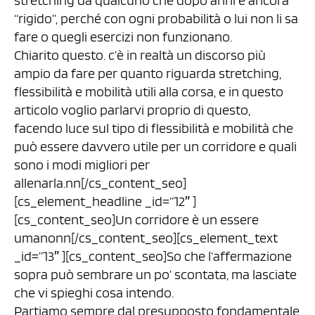
stretching da qualcuno che dopo anni è ancora
“rigido”, perché con ogni probabilità o lui non li sa
fare o quegli esercizi non funzionano.
Chiarito questo. c’è in realtà un discorso più
ampio da fare per quanto riguarda stretching,
flessibilità e mobilità utili alla corsa, e in questo
articolo voglio parlarvi proprio di questo,
facendo luce sul tipo di flessibilità e mobilità che
può essere davvero utile per un corridore e quali
sono i modi migliori per
allenarla.nn[/cs_content_seo]
[cs_element_headline _id=”12″ ]
[cs_content_seo]Un corridore è un essere
umanonn[/cs_content_seo][cs_element_text
_id=”13″ ][cs_content_seo]So che l’affermazione
sopra può sembrare un po’ scontata, ma lasciate
che vi spieghi cosa intendo.
Partiamo sempre dal presupposto fondamentale