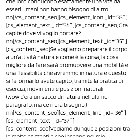
che loro conducono esattamente una vita da
esseri umani non hanno bisogno di altro.
nn[/cs_content_seo][cs_element_icon _id=”33″ ]
[cs_element_text _id=”34″ ][cs_content_seo]Ora
capite dove vi voglio portare?
nn[/cs_content_seo][cs_element_text _id=”35″ ]
[cs_content_seo]Se vogliamo preparare il corpo
a un’attività naturale come è la corsa, la cosa
migliore da fare sarà promuovere una mobilità e
una flessibilità che avremmo in natura e questo
si fa, ormai lo avete capito, tramite la pratica di
esercizi, movimenti e posizioni naturali.
(wow c’era un sacco di natura nell’ultimo
paragrafo, ma ce n’era bisogno.)
nn[/cs_content_seo][cs_element_line _id=”36″ ]
[cs_element_text _id=”37″ ]
[cs_content_seo]Vediamo dunque 2 posizioni tra
le molte esistenti e che insegno nel mio