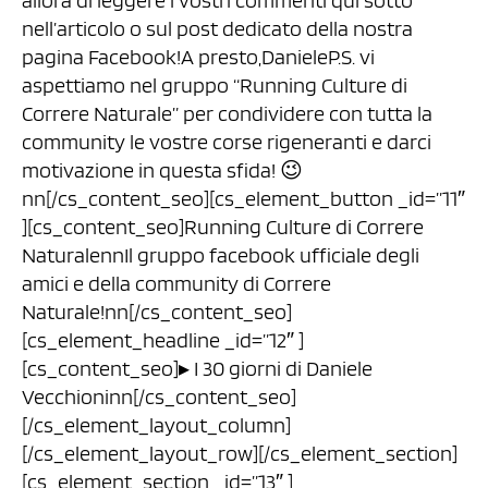
allora di leggere i vostri commenti qui sotto
nell’articolo o sul post dedicato della nostra
pagina Facebook!A presto,DanieleP.S. vi
aspettiamo nel gruppo “Running Culture di
Correre Naturale” per condividere con tutta la
community le vostre corse rigeneranti e darci
motivazione in questa sfida! 😉
nn[/cs_content_seo][cs_element_button _id=”11″
][cs_content_seo]Running Culture di Correre
NaturalennIl gruppo facebook ufficiale degli
amici e della community di Correre
Naturale!nn[/cs_content_seo]
[cs_element_headline _id=”12″ ]
[cs_content_seo]▸ I 30 giorni di Daniele
Vecchioninn[/cs_content_seo]
[/cs_element_layout_column]
[/cs_element_layout_row][/cs_element_section]
[cs_element_section _id=”13″ ]