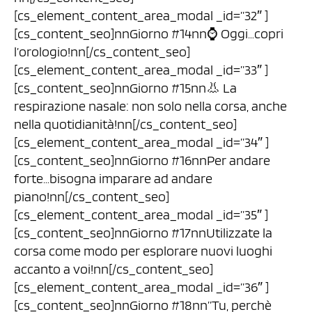
[cs_element_content_area_modal _id=”32″ ]
[cs_content_seo]nnGiorno #14nn⌚️ Oggi…copri
l’orologio!nn[/cs_content_seo]
[cs_element_content_area_modal _id=”33″ ]
[cs_content_seo]nnGiorno #15nn👃 La
respirazione nasale: non solo nella corsa, anche
nella quotidianità!nn[/cs_content_seo]
[cs_element_content_area_modal _id=”34″ ]
[cs_content_seo]nnGiorno #16nnPer andare
forte…bisogna imparare ad andare
piano!nn[/cs_content_seo]
[cs_element_content_area_modal _id=”35″ ]
[cs_content_seo]nnGiorno #17nnUtilizzate la
corsa come modo per esplorare nuovi luoghi
accanto a voi!nn[/cs_content_seo]
[cs_element_content_area_modal _id=”36″ ]
[cs_content_seo]nnGiorno #18nn”Tu, perchè