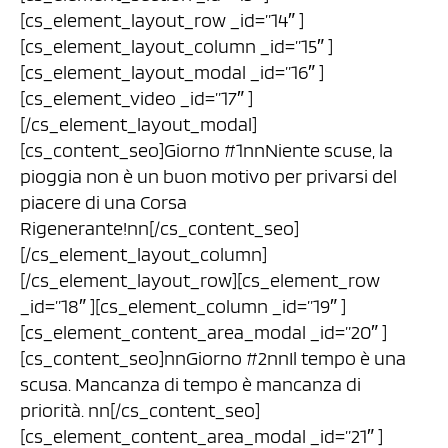
[cs_element_layout_row _id=”14″ ]
[cs_element_layout_column _id=”15″ ]
[cs_element_layout_modal _id=”16″ ]
[cs_element_video _id=”17″ ]
[/cs_element_layout_modal]
[cs_content_seo]Giorno #1nnNiente scuse, la
pioggia non è un buon motivo per privarsi del
piacere di una Corsa
Rigenerante!nn[/cs_content_seo]
[/cs_element_layout_column]
[/cs_element_layout_row][cs_element_row
_id=”18″ ][cs_element_column _id=”19″ ]
[cs_element_content_area_modal _id=”20″ ]
[cs_content_seo]nnGiorno #2nnIl tempo è una
scusa. Mancanza di tempo è mancanza di
priorità. nn[/cs_content_seo]
[cs_element_content_area_modal _id=”21″ ]