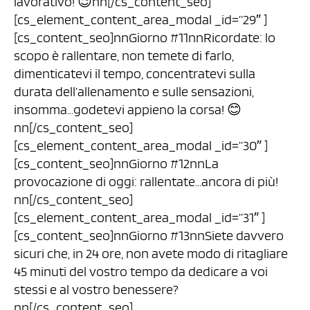
lavorativo! 😉nn[/cs_content_seo]
[cs_element_content_area_modal _id=”29″ ]
[cs_content_seo]nnGiorno #11nnRicordate: lo
scopo è rallentare, non temete di farlo,
dimenticatevi il tempo, concentratevi sulla
durata dell’allenamento e sulle sensazioni,
insomma…godetevi appieno la corsa! 😊
nn[/cs_content_seo]
[cs_element_content_area_modal _id=”30″ ]
[cs_content_seo]nnGiorno #12nnLa
provocazione di oggi: rallentate…ancora di più!
nn[/cs_content_seo]
[cs_element_content_area_modal _id=”31″ ]
[cs_content_seo]nnGiorno #13nnSiete davvero
sicuri che, in 24 ore, non avete modo di ritagliare
45 minuti del vostro tempo da dedicare a voi
stessi e al vostro benessere?
nn[/cs_content_seo]