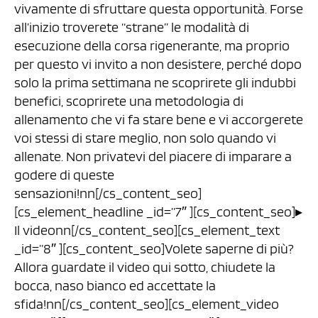
vivamente di sfruttare questa opportunità. Forse
all’inizio troverete “strane” le modalità di
esecuzione della corsa rigenerante, ma proprio
per questo vi invito a non desistere, perché dopo
solo la prima settimana ne scoprirete gli indubbi
benefici, scoprirete una metodologia di
allenamento che vi fa stare bene e vi accorgerete
voi stessi di stare meglio, non solo quando vi
allenate. Non privatevi del piacere di imparare a
godere di queste
sensazioni!nn[/cs_content_seo]
[cs_element_headline _id=”7″ ][cs_content_seo]▸
Il videonn[/cs_content_seo][cs_element_text
_id=”8″ ][cs_content_seo]Volete saperne di più?
Allora guardate il video qui sotto, chiudete la
bocca, naso bianco ed accettate la
sfida!nn[/cs_content_seo][cs_element_video