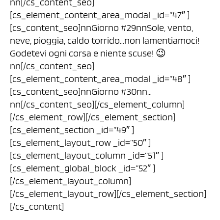
nn[/cs_content_seo]
[cs_element_content_area_modal _id=”47″ ]
[cs_content_seo]nnGiorno #29nnSole, vento,
neve, pioggia, caldo torrido…non lamentiamoci!
Godetevi ogni corsa e niente scuse! 😉
nn[/cs_content_seo]
[cs_element_content_area_modal _id=”48″ ]
[cs_content_seo]nnGiorno #30nn…
nn[/cs_content_seo][/cs_element_column]
[/cs_element_row][/cs_element_section]
[cs_element_section _id=”49″ ]
[cs_element_layout_row _id=”50″ ]
[cs_element_layout_column _id=”51″ ]
[cs_element_global_block _id=”52″ ]
[/cs_element_layout_column]
[/cs_element_layout_row][/cs_element_section]
[/cs_content]