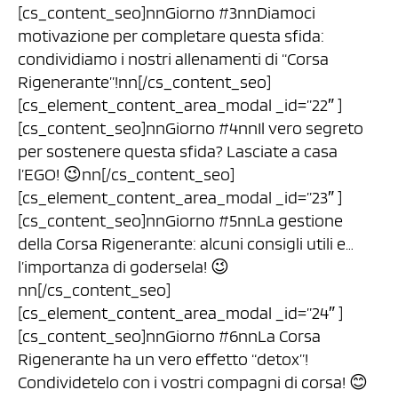
[cs_content_seo]nnGiorno #3nnDiamoci
motivazione per completare questa sfida:
condividiamo i nostri allenamenti di “Corsa
Rigenerante”!nn[/cs_content_seo]
[cs_element_content_area_modal _id=”22″ ]
[cs_content_seo]nnGiorno #4nnIl vero segreto
per sostenere questa sfida? Lasciate a casa
l’EGO! 😉nn[/cs_content_seo]
[cs_element_content_area_modal _id=”23″ ]
[cs_content_seo]nnGiorno #5nnLa gestione
della Corsa Rigenerante: alcuni consigli utili e…
l’importanza di godersela! 😉
nn[/cs_content_seo]
[cs_element_content_area_modal _id=”24″ ]
[cs_content_seo]nnGiorno #6nnLa Corsa
Rigenerante ha un vero effetto “detox”!
Condividetelo con i vostri compagni di corsa! 😊