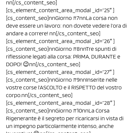
nn[/cs_content_seo]
[cs_element_content_area_modal _id=”25″ ]
[cs_content_seo]nnGiorno #7nnLa corsa non
deve essere un lavoro: non dovete vedere l’ora di
andare a correre! nn[/cs_content_seo]
[cs_element_content_area_modal _id=”26″ ]
[cs_content_seo]nnGiorno #8nnTre spunti di
riflessione legati alla corsa: PRIMA, DURANTE e
DOPO! 😉nn[/cs_content_seo]
[cs_element_content_area_modal _id=”27″ ]
[cs_content_seo]nnGiorno #9nnInserite nelle
vostre corse l’ASCOLTO e il RISPETTO del vostro
corpo.nn[/cs_content_seo]
[cs_element_content_area_modal _id=”28″ ]
[cs_content_seo]nnGiorno #10nnLa Corsa
Rigenerante è il segreto per ricaricarsi in vista di
un impegno particolarmente intenso, anche