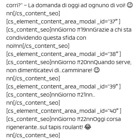
corri?” – La domanda di oggi ad ognuno di voi! 😉
nn[/cs_content_seo]
[cs_element_content_area_modal _id=”37″ ]
[cs_content_seo]nnGiorno #19nnGrazie a chi sta
condividendo questa sfida con
noi!nn[/cs_content_seo]
[cs_element_content_area_modal _id=”38″ ]
[cs_content_seo]nnGiorno #20nnQuando serve,
non dimenticatevi di…camminare! 😉
nn[/cs_content_seo]
[cs_element_content_area_modal _id=”39″ ]
[cs_content_seo]nnGiorno #21nn…
nn[/cs_content_seo]
[cs_element_content_area_modal _id=”40″ ]
[cs_content_seo]nnGiorno #22nnOggi corsa
rigenerante…sul tapis roulant! 😂
nn[/cs_content_seo]