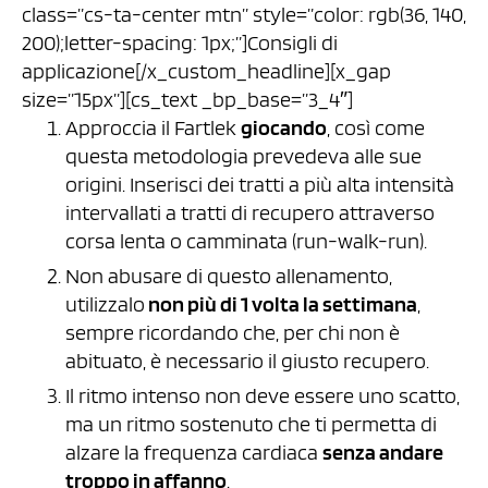
class=”cs-ta-center mtn” style=”color: rgb(36, 140,
200);letter-spacing: 1px;”]Consigli di
applicazione[/x_custom_headline][x_gap
size=”15px”][cs_text _bp_base=”3_4″]
Approccia il Fartlek
giocando
, così come
questa metodologia prevedeva alle sue
origini. Inserisci dei tratti a più alta intensità
intervallati a tratti di recupero attraverso
corsa lenta o camminata (run-walk-run).
Non abusare di questo allenamento,
utilizzalo
non più di 1 volta la settimana
,
sempre ricordando che, per chi non è
abituato, è necessario il giusto recupero.
Il ritmo intenso non deve essere uno scatto,
ma un ritmo sostenuto che ti permetta di
alzare la frequenza cardiaca
senza andare
troppo in affanno
.