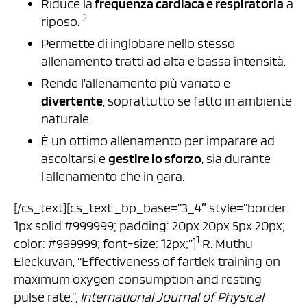
Riduce la
frequenza cardiaca e respiratoria
a
2
riposo.
Permette di inglobare nello stesso
allenamento tratti ad alta e bassa intensità.
Rende l’allenamento più variato e
divertente
, soprattutto se fatto in ambiente
naturale.
È un ottimo allenamento per imparare ad
ascoltarsi e
gestire lo sforzo
, sia durante
l’allenamento che in gara.
[/cs_text][cs_text _bp_base=”3_4″ style=”border:
1px solid #999999; padding: 20px 20px 5px 20px;
1
color: #999999; font-size: 12px;”]
R. Muthu
Eleckuvan, “Effectiveness of fartlek training on
maximum oxygen consumption and resting
pulse rate.”,
International Journal of Physical