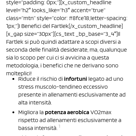
style=”padding: 0px;”][x_custom_headline
level=”h2″ looks_like=”h3″ accent=”true”
class=”mtn” style=”color: #8fce18;letter-spacing:
1px;”]I Benefici del Fartlek[/x_custom_headline]
[x_gap size=”30px”][cs_text _bp_base=”3_4″]Il
Fartlek si può quindi adattare a scopi diversi a
seconda delle finalità desiderate, ma, qualunque
sia lo scopo per cui ci si avvicina a questa
metodologia, i benefici che ne derivano sono
molteplici!
Riduce il rischio di
infortuni
legato ad uno
stress muscolo-tendineo eccessivo
presente in allenamenti esclusivamente ad
alta intensità.
Migliora la
potenza aerobica
VO2max
rispetto ad allenamenti esclusivamente a
1
bassa intensità.