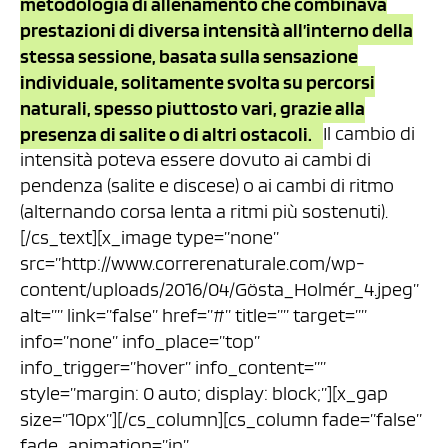
metodologia di allenamento che combinava
prestazioni di diversa intensità all’interno della
stessa sessione, basata sulla sensazione
individuale, solitamente svolta su percorsi
naturali, spesso piuttosto vari, grazie alla
presenza di salite o di altri ostacoli.
Il cambio di
intensità poteva essere dovuto ai cambi di
pendenza (salite e discese) o ai cambi di ritmo
(alternando corsa lenta a ritmi più sostenuti).
[/cs_text][x_image type=”none”
src=”http://www.correrenaturale.com/wp-
content/uploads/2016/04/Gösta_Holmér_4.jpeg”
alt=”” link=”false” href=”#” title=”” target=””
info=”none” info_place=”top”
info_trigger=”hover” info_content=””
style=”margin: 0 auto; display: block;”][x_gap
size=”10px”][/cs_column][cs_column fade=”false”
fade_animation=”in”