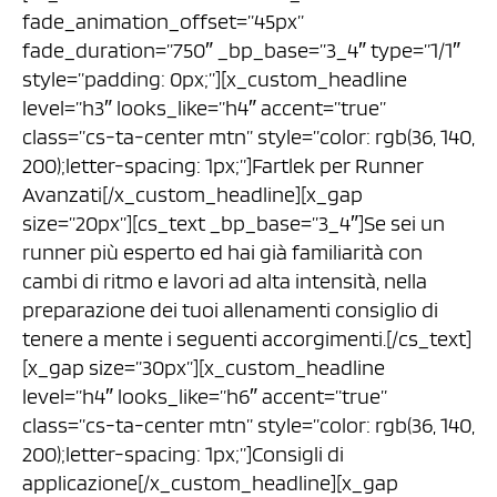
fade_animation_offset=”45px”
fade_duration=”750″ _bp_base=”3_4″ type=”1/1″
style=”padding: 0px;”][x_custom_headline
level=”h3″ looks_like=”h4″ accent=”true”
class=”cs-ta-center mtn” style=”color: rgb(36, 140,
200);letter-spacing: 1px;”]Fartlek per Runner
Avanzati[/x_custom_headline][x_gap
size=”20px”][cs_text _bp_base=”3_4″]Se sei un
runner più esperto ed hai già familiarità con
cambi di ritmo e lavori ad alta intensità, nella
preparazione dei tuoi allenamenti consiglio di
tenere a mente i seguenti accorgimenti.[/cs_text]
[x_gap size=”30px”][x_custom_headline
level=”h4″ looks_like=”h6″ accent=”true”
class=”cs-ta-center mtn” style=”color: rgb(36, 140,
200);letter-spacing: 1px;”]Consigli di
applicazione[/x_custom_headline][x_gap