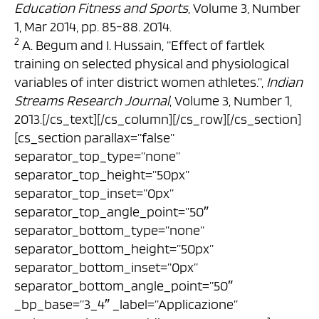
Education Fitness and Sports
, Volume 3, Number
1, Mar 2014, pp. 85-88. 2014.
2
A. Begum and I. Hussain, “Effect of fartlek
training on selected physical and physiological
variables of inter district women athletes.”,
Indian
Streams Research Journal
, Volume 3, Number 1,
2013.[/cs_text][/cs_column][/cs_row][/cs_section]
[cs_section parallax=”false”
separator_top_type=”none”
separator_top_height=”50px”
separator_top_inset=”0px”
separator_top_angle_point=”50″
separator_bottom_type=”none”
separator_bottom_height=”50px”
separator_bottom_inset=”0px”
separator_bottom_angle_point=”50″
_bp_base=”3_4″ _label=”Applicazione”