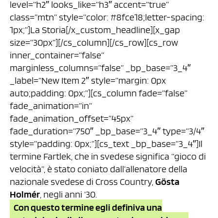
level=”h2″ looks_like=”h3″ accent=”true”
class=”mtn” style=”color: #8fce18;letter-spacing:
1px;”]La Storia[/x_custom_headline][x_gap
size=”30px”][/cs_column][/cs_row][cs_row
inner_container=”false”
marginless_columns=”false” _bp_base=”3_4″
_label=”New Item 2″ style=”margin: 0px
auto;padding: 0px;”][cs_column fade=”false”
fade_animation=”in”
fade_animation_offset=”45px”
fade_duration=”750″ _bp_base=”3_4″ type=”3/4″
style=”padding: 0px;”][cs_text _bp_base=”3_4″]Il
termine Fartlek, che in svedese significa “gioco di
velocità”, è stato coniato dall’allenatore della
nazionale svedese di Cross Country,
Gösta
Holmér
, negli anni ‘30.
Con questo termine egli definiva una