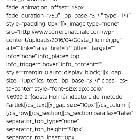
fade_animation_offset=”45px”
fade_duration=”750″ _bp_base=”3_4″ type=”1/4″
style=”padding: 0px;”][x_image type=”none”
src=”http://www.correrenaturale.com/wp-
content/uploads/2016/04/Gösta_Holmér.jpg”
alt=”” link=”false” href=”#” title=”” target=””
info=”none” info_place=”top”
info_trigger=”hover” info_content=””
style=”margin: 0 auto; display: block;”][x_gap
size=”10px”][cs_text _bp_base=”3_4″ class=”cs-
ta-center” style=”font-size: 9px; color:
#699912;”]Gösta Holmér, ideatore del metodo
Fartlek[/cs_text][x_gap size=”10px”][/cs_column]
[/cs_row][/cs_section][cs_section parallax=”false”
separator_top_type=”none”
separator_top_height=”50px”
separator_top_inset=”0px”