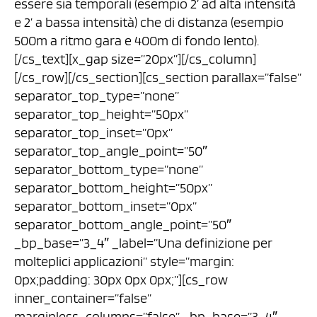
essere sia temporali (esempio 2’ ad alta intensità
e 2’ a bassa intensità) che di distanza (esempio
500m a ritmo gara e 400m di fondo lento).
[/cs_text][x_gap size=”20px”][/cs_column]
[/cs_row][/cs_section][cs_section parallax=”false”
separator_top_type=”none”
separator_top_height=”50px”
separator_top_inset=”0px”
separator_top_angle_point=”50″
separator_bottom_type=”none”
separator_bottom_height=”50px”
separator_bottom_inset=”0px”
separator_bottom_angle_point=”50″
_bp_base=”3_4″ _label=”Una definizione per
molteplici applicazioni” style=”margin:
0px;padding: 30px 0px 0px;”][cs_row
inner_container=”false”
marginless_columns=”false” _bp_base=”3_4″