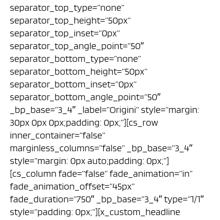
separator_top_type=”none”
separator_top_height=”50px”
separator_top_inset=”0px”
separator_top_angle_point=”50″
separator_bottom_type=”none”
separator_bottom_height=”50px”
separator_bottom_inset=”0px”
separator_bottom_angle_point=”50″
_bp_base=”3_4″ _label=”Origini” style=”margin:
30px 0px 0px;padding: 0px;”][cs_row
inner_container=”false”
marginless_columns=”false” _bp_base=”3_4″
style=”margin: 0px auto;padding: 0px;”]
[cs_column fade=”false” fade_animation=”in”
fade_animation_offset=”45px”
fade_duration=”750″ _bp_base=”3_4″ type=”1/1″
style=”padding: 0px;”][x_custom_headline