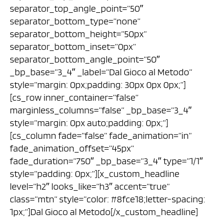
separator_top_angle_point=”50″
separator_bottom_type=”none”
separator_bottom_height=”50px”
separator_bottom_inset=”0px”
separator_bottom_angle_point=”50″
_bp_base=”3_4″ _label=”Dal Gioco al Metodo”
style=”margin: 0px;padding: 30px 0px 0px;”]
[cs_row inner_container=”false”
marginless_columns=”false” _bp_base=”3_4″
style=”margin: 0px auto;padding: 0px;”]
[cs_column fade=”false” fade_animation=”in”
fade_animation_offset=”45px”
fade_duration=”750″ _bp_base=”3_4″ type=”1/1″
style=”padding: 0px;”][x_custom_headline
level=”h2″ looks_like=”h3″ accent=”true”
class=”mtn” style=”color: #8fce18;letter-spacing:
1px;”]Dal Gioco al Metodo[/x_custom_headline]