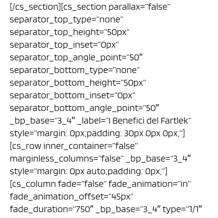
[/cs_section][cs_section parallax=”false”
separator_top_type=”none”
separator_top_height=”50px”
separator_top_inset=”0px”
separator_top_angle_point=”50″
separator_bottom_type=”none”
separator_bottom_height=”50px”
separator_bottom_inset=”0px”
separator_bottom_angle_point=”50″
_bp_base=”3_4″ _label=”I Benefici del Fartlek”
style=”margin: 0px;padding: 30px 0px 0px;”]
[cs_row inner_container=”false”
marginless_columns=”false” _bp_base=”3_4″
style=”margin: 0px auto;padding: 0px;”]
[cs_column fade=”false” fade_animation=”in”
fade_animation_offset=”45px”
fade_duration=”750″ _bp_base=”3_4″ type=”1/1″