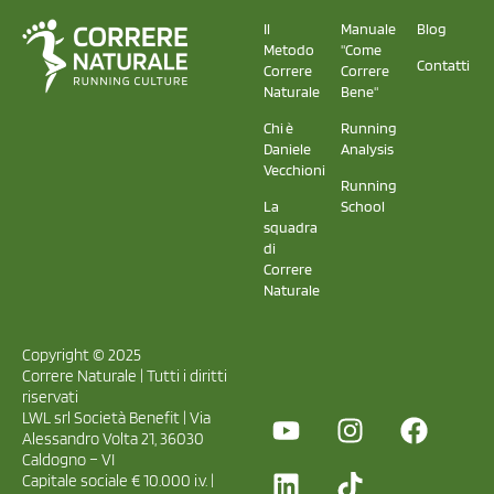
Il
Manuale
Blog
Metodo
"Come
Contatti
Correre
Correre
Naturale
Bene"
Chi è
Running
Daniele
Analysis
Vecchioni
Running
La
School
squadra
di
Correre
Naturale
Copyright © 2025
Correre Naturale | Tutti i diritti
riservati
LWL srl Società Benefit | Via
Alessandro Volta 21, 36030
Caldogno – VI
Capitale sociale € 10.000 i.v. |