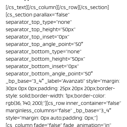
[/cs_text][/cs_column][/cs_row][/cs_section]
[cs_section parallax=”false”
separator_top_type=”none”
separator_top_height=”50px”
separator_top_inset=”0px”
separator_top_angle_point=”50″
separator_bottom_type=”none”
separator_bottom_height=”50px”
separator_bottom_inset=”0px”
separator_bottom_angle_point=”50″
_bp_base=”3_4″ _label=”Avanzati” style=”margin:
30px 0px 0px;padding: 25px 20px 20px;border-
style: solid;border-width: 1px;border-color:
rgb(36, 140, 200);”][cs_row inner_container=”false”
marginless_columns=”false” _bp_base=”3_4″
style=”margin: 0px auto;padding: 0px;”]
[cs_column fade=”false” fade_animation=”in”