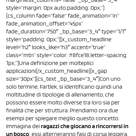
style=”margin: 0px auto;padding: 0px;”]
[cs_column fade=”false” fade_animation=”in”
fade_animation_offset=”45px”
fade_duration=”750″ _bp_base=”3_4″ type=”1/1″
style=”padding: 0px;”][x_custom_headline
level=”h2″ looks_like=”h3″ accent=”true”
class=”mtn” style=”color: #8fce18;letter-spacing:
1px;”]Una definizione per molteplici
applicazioni[/x_custom_headline][x_gap
size=”30px”][cs_text _bp_base=”3_4″]Con uno
solo termine, Fartlek, si identificano quindi una
moltitudine di tipologie di allenamento, che
possono essere molto diverse tra loro sia per
finalità che per struttura. Prendiamo ora due
esempi per spiegare meglio questo concetto.
Immagina dei
ragazzi che giocano a rincorrersi in
un bosco
; essi alterneranno fasi di corsa leggera,