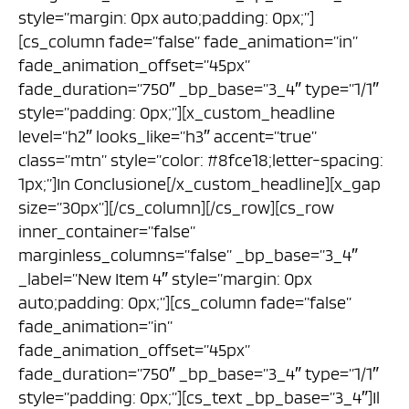
style=”margin: 0px auto;padding: 0px;”]
[cs_column fade=”false” fade_animation=”in”
fade_animation_offset=”45px”
fade_duration=”750″ _bp_base=”3_4″ type=”1/1″
style=”padding: 0px;”][x_custom_headline
level=”h2″ looks_like=”h3″ accent=”true”
class=”mtn” style=”color: #8fce18;letter-spacing:
1px;”]In Conclusione[/x_custom_headline][x_gap
size=”30px”][/cs_column][/cs_row][cs_row
inner_container=”false”
marginless_columns=”false” _bp_base=”3_4″
_label=”New Item 4″ style=”margin: 0px
auto;padding: 0px;”][cs_column fade=”false”
fade_animation=”in”
fade_animation_offset=”45px”
fade_duration=”750″ _bp_base=”3_4″ type=”1/1″
style=”padding: 0px;”][cs_text _bp_base=”3_4″]Il