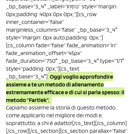
_bp_base=”3_4″ _label=”Intro” style=”margin:
0px;padding: 40px 0px 0px;”][cs_row
inner_container=”false”
marginless_columns=”false” _bp_base=”3_4″
style=”margin: 0px auto;padding: 0px;”]
[cs_column fade=”false” fade_animation=”in”
fade_animation_offset=”45px”
fade_duration=”750″ _bp_base=”3_4″ type=”1/1″
style=”padding: 0px;”][cs_text
_bp_base=”3_4″]
Oggi voglio approfondire
assieme a te un metodo di allenamento
estremamente efficace e di cui si parla spesso: il
metodo “Fartlek”.
Capiamo assieme la storia di questo metodo,
come applicarlo nel migliore dei modi e,
soprattutto, a chi è adatto![/cs_text][/cs_column]
[/cs_row][/cs_section][cs_section parallax=”false”