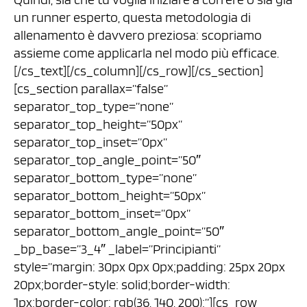
un runner esperto, questa metodologia di
allenamento è davvero preziosa: scopriamo
assieme come applicarla nel modo più efficace.
[/cs_text][/cs_column][/cs_row][/cs_section]
[cs_section parallax=”false”
separator_top_type=”none”
separator_top_height=”50px”
separator_top_inset=”0px”
separator_top_angle_point=”50″
separator_bottom_type=”none”
separator_bottom_height=”50px”
separator_bottom_inset=”0px”
separator_bottom_angle_point=”50″
_bp_base=”3_4″ _label=”Principianti”
style=”margin: 30px 0px 0px;padding: 25px 20px
20px;border-style: solid;border-width:
1px;border-color: rgb(36, 140, 200);”][cs_row