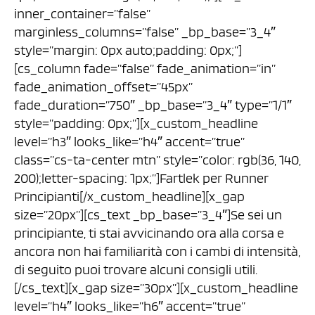
inner_container=”false”
marginless_columns=”false” _bp_base=”3_4″
style=”margin: 0px auto;padding: 0px;”]
[cs_column fade=”false” fade_animation=”in”
fade_animation_offset=”45px”
fade_duration=”750″ _bp_base=”3_4″ type=”1/1″
style=”padding: 0px;”][x_custom_headline
level=”h3″ looks_like=”h4″ accent=”true”
class=”cs-ta-center mtn” style=”color: rgb(36, 140,
200);letter-spacing: 1px;”]Fartlek per Runner
Principianti[/x_custom_headline][x_gap
size=”20px”][cs_text _bp_base=”3_4″]Se sei un
principiante, ti stai avvicinando ora alla corsa e
ancora non hai familiarità con i cambi di intensità,
di seguito puoi trovare alcuni consigli utili.
[/cs_text][x_gap size=”30px”][x_custom_headline
level=”h4″ looks_like=”h6″ accent=”true”