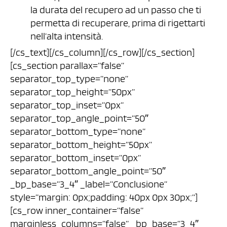
la durata del recupero ad un passo che ti
permetta di recuperare, prima di rigettarti
nell’alta intensità.
[/cs_text][/cs_column][/cs_row][/cs_section]
[cs_section parallax=”false”
separator_top_type=”none”
separator_top_height=”50px”
separator_top_inset=”0px”
separator_top_angle_point=”50″
separator_bottom_type=”none”
separator_bottom_height=”50px”
separator_bottom_inset=”0px”
separator_bottom_angle_point=”50″
_bp_base=”3_4″ _label=”Conclusione”
style=”margin: 0px;padding: 40px 0px 30px;”]
[cs_row inner_container=”false”
marginless_columns=”false” _bp_base=”3_4″