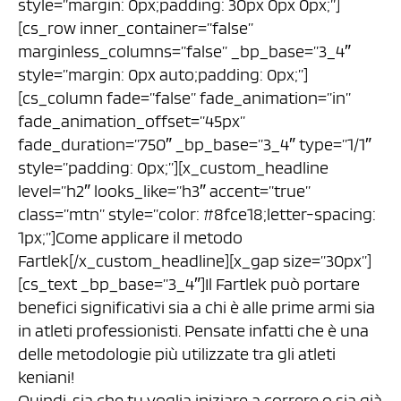
style=”margin: 0px;padding: 30px 0px 0px;”]
[cs_row inner_container=”false”
marginless_columns=”false” _bp_base=”3_4″
style=”margin: 0px auto;padding: 0px;”]
[cs_column fade=”false” fade_animation=”in”
fade_animation_offset=”45px”
fade_duration=”750″ _bp_base=”3_4″ type=”1/1″
style=”padding: 0px;”][x_custom_headline
level=”h2″ looks_like=”h3″ accent=”true”
class=”mtn” style=”color: #8fce18;letter-spacing:
1px;”]Come applicare il metodo
Fartlek[/x_custom_headline][x_gap size=”30px”]
[cs_text _bp_base=”3_4″]Il Fartlek può portare
benefici significativi sia a chi è alle prime armi sia
in atleti professionisti. Pensate infatti che è una
delle metodologie più utilizzate tra gli atleti
keniani!
Quindi, sia che tu voglia iniziare a correre o sia già