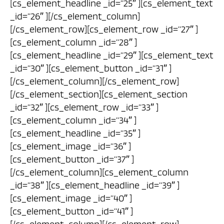
[cs_element_headline _id=”25″ ][cs_element_text
_id=”26″ ][/cs_element_column]
[/cs_element_row][cs_element_row _id=”27″ ]
[cs_element_column _id=”28″ ]
[cs_element_headline _id=”29″ ][cs_element_text
_id=”30″ ][cs_element_button _id=”31″ ]
[/cs_element_column][/cs_element_row]
[/cs_element_section][cs_element_section
_id=”32″ ][cs_element_row _id=”33″ ]
[cs_element_column _id=”34″ ]
[cs_element_headline _id=”35″ ]
[cs_element_image _id=”36″ ]
[cs_element_button _id=”37″ ]
[/cs_element_column][cs_element_column
_id=”38″ ][cs_element_headline _id=”39″ ]
[cs_element_image _id=”40″ ]
[cs_element_button _id=”41″ ]