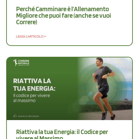
Perché Camminare è l’Allenamento
Migliore che puoi fare (anche se vuoi
Correre)
LEGGI L'ARTICOLO »
Riattiva la tua Energia: il Codice per
vivere al Massimo