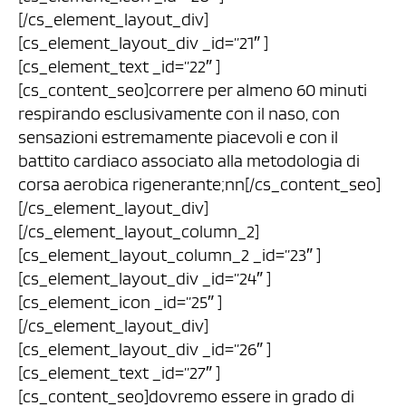
[/cs_element_layout_div]
[cs_element_layout_div _id=”21″ ]
[cs_element_text _id=”22″ ]
[cs_content_seo]correre per almeno 60 minuti
respirando esclusivamente con il naso, con
sensazioni estremamente piacevoli e con il
battito cardiaco associato alla metodologia di
corsa aerobica rigenerante;nn[/cs_content_seo]
[/cs_element_layout_div]
[/cs_element_layout_column_2]
[cs_element_layout_column_2 _id=”23″ ]
[cs_element_layout_div _id=”24″ ]
[cs_element_icon _id=”25″ ]
[/cs_element_layout_div]
[cs_element_layout_div _id=”26″ ]
[cs_element_text _id=”27″ ]
[cs_content_seo]dovremo essere in grado di