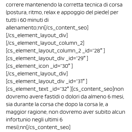
correre mantenendo la corretta tecnica di corsa
(postura, ritmo, relax e appoggio del piede) per
tutti i 60 minuti di
allenamento;nn[/cs_content_seo]
[/cs_element_layout_div]
[/cs_element_layout_column_2]
[cs_element_layout_column_2 _id=”28″ ]
[cs_element_layout_div _id=”29″ ]
[cs_element_icon _id=”30″ ]
[/cs_element_layout_div]
[cs_element_layout_div _id=”31″ ]
[cs_element_text _id=”32″ ][cs_content_seo]non
dovremo avere fastidi o dolori da almeno 6 mesi,
sia durante la corsa che dopo la corsa (e, a
maggior ragione, non dovremo aver subito alcun
infortunio negli ultimi 6
mesi);nn[/cs_content_seo]