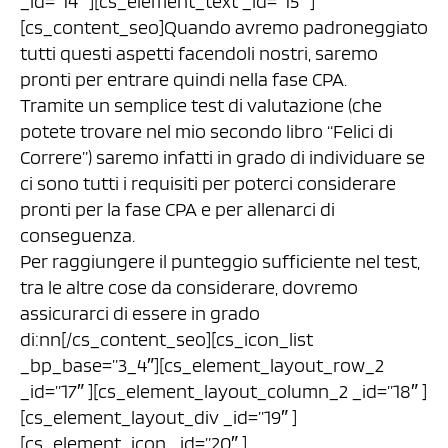
_id=”14″ ][cs_element_text _id=”15″ ]
[cs_content_seo]Quando avremo padroneggiato
tutti questi aspetti facendoli nostri, saremo
pronti per entrare quindi nella fase CPA.
Tramite un semplice test di valutazione (che
potete trovare nel mio secondo libro “Felici di
Correre”) saremo infatti in grado di individuare se
ci sono tutti i requisiti per poterci considerare
pronti per la fase CPA e per allenarci di
conseguenza.
Per raggiungere il punteggio sufficiente nel test,
tra le altre cose da considerare, dovremo
assicurarci di essere in grado
di:nn[/cs_content_seo][cs_icon_list
_bp_base=”3_4″][cs_element_layout_row_2
_id=”17″ ][cs_element_layout_column_2 _id=”18″ ]
[cs_element_layout_div _id=”19″ ]
[cs_element_icon _id=”20″ ]