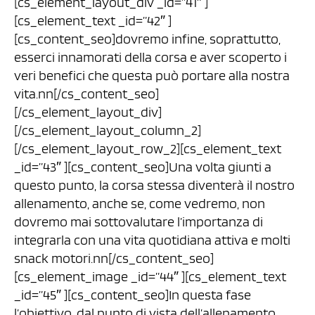
[cs_element_layout_div _id=”41″ ]
[cs_element_text _id=”42″ ]
[cs_content_seo]dovremo infine, soprattutto,
esserci innamorati della corsa e aver scoperto i
veri benefici che questa può portare alla nostra
vita.nn[/cs_content_seo]
[/cs_element_layout_div]
[/cs_element_layout_column_2]
[/cs_element_layout_row_2][cs_element_text
_id=”43″ ][cs_content_seo]Una volta giunti a
questo punto, la corsa stessa diventerà il nostro
allenamento, anche se, come vedremo, non
dovremo mai sottovalutare l’importanza di
integrarla con una vita quotidiana attiva e molti
snack motori.nn[/cs_content_seo]
[cs_element_image _id=”44″ ][cs_element_text
_id=”45″ ][cs_content_seo]In questa fase
l’obiettivo, dal punto di vista dell’allenamento,