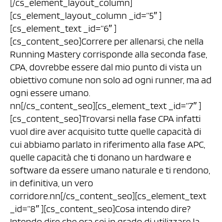
[/cs_element_layout_column]
[cs_element_layout_column _id=”5″ ]
[cs_element_text _id=”6″ ]
[cs_content_seo]Correre per allenarsi, che nella
Running Mastery corrisponde alla seconda fase,
CPA, dovrebbe essere dal mio punto di vista un
obiettivo comune non solo ad ogni runner, ma ad
ogni essere umano.
nn[/cs_content_seo][cs_element_text _id=”7″ ]
[cs_content_seo]Trovarsi nella fase CPA infatti
vuol dire aver acquisito tutte quelle capacità di
cui abbiamo parlato in riferimento alla fase APC,
quelle capacità che ti donano un hardware e
software da essere umano naturale e ti rendono,
in definitiva, un vero
corridore.nn[/cs_content_seo][cs_element_text
_id=”8″ ][cs_content_seo]Cosa intendo dire?
Intendo dire che ora sei in grado di utilizzare la