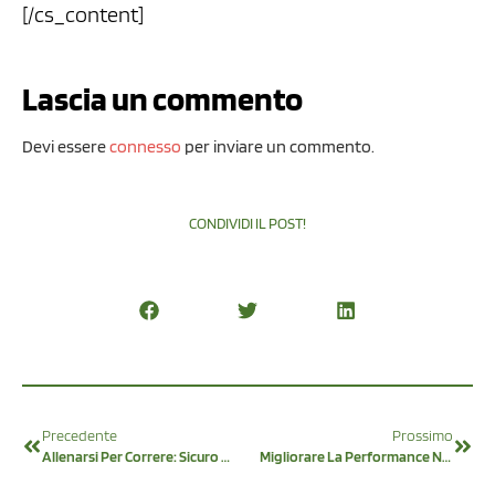
[/cs_content]
Lascia un commento
Devi essere
connesso
per inviare un commento.
CONDIVIDI IL POST!
Precedente
Prossimo
Allenarsi Per Correre: Sicuro Di Avere Un Corpo Da Corridore?
Migliorare La Performance Nella Corsa Secondo La Running Mastery