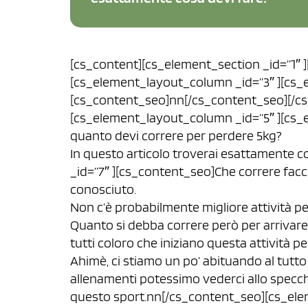
[cs_content][cs_element_section _id=”1″ 
[cs_element_layout_column _id=”3″ ][cs_e
[cs_content_seo]nn[/cs_content_seo][/c
[cs_element_layout_column _id=”5″ ][cs_e
quanto devi correre per perdere 5kg?
In questo articolo troverai esattamente 
_id=”7″ ][cs_content_seo]Che correre facc
conosciuto.
Non c’è probabilmente migliore attività p
Quanto si debba correre però per arrivare
tutti coloro che iniziano questa attività pe
Ahimè, ci stiamo un po’ abituando al tutto
allenamenti potessimo vederci allo specchio
questo sport.nn[/cs_content_seo][cs_elem