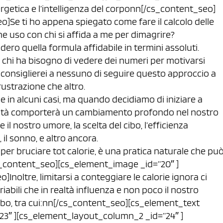
rgetica e l’intelligenza del corponn[/cs_content_seo]
o]Se ti ho appena spiegato come fare il calcolo delle
he uso con chi si affida a me per dimagrire?
ro quella formula affidabile in termini assoluti.
 chi ha bisogno di vedere dei numeri per motivarsi
non consiglierei a nessuno di seguire questo approccio a
ustrazione che altro.
le in alcuni casi, ma quando decidiamo di iniziare a
vità comporterà un cambiamento profondo nel nostro
l nostro umore, la scelta del cibo, l’efficienza
 il sonno, e altro ancora.
per bruciare tot calorie, è una pratica naturale che pu
s_content_seo][cs_element_image _id=”20″ ]
Inoltre, limitarsi a conteggiare le calorie ignora ci
riabili che in realtà influenza e non poco il nostro
cibo, tra cui:nn[/cs_content_seo][cs_element_text
23″ ][cs_element_layout_column_2 _id=”24″ ]