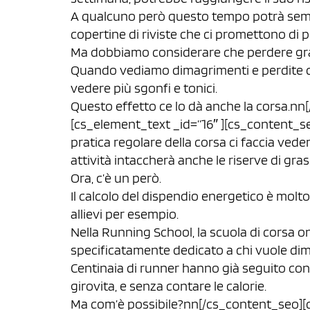
A qualcuno però questo tempo potrà semb
copertine di riviste che ci promettono di p
Ma dobbiamo considerare che perdere gra
Quando vediamo dimagrimenti e perdite di p
vedere più sgonfi e tonici.
Questo effetto ce lo dà anche la corsa.n
[cs_element_text _id=”16″ ][cs_content_s
pratica regolare della corsa ci faccia vede
attività intaccherà anche le riserve di gr
Ora, c’è un però.
Il calcolo del dispendio energetico è molt
allievi per esempio.
Nella Running School, la scuola di corsa o
specificatamente dedicato a chi vuole dimagr
Centinaia di runner hanno già seguito con 
girovita, e senza contare le calorie.
Ma com’è possibile?nn[/cs_content_seo][