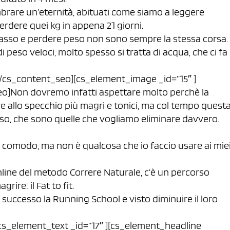
rare un’eternità, abituati come siamo a leggere
erdere quei kg in appena 21 giorni.
sso e perdere peso non sono sempre la stessa corsa.
eso veloci, molto spesso si tratta di acqua, che ci fa
n[/cs_content_seo][cs_element_image _id=”15″ ]
eo]Non dovremo infatti aspettare molto perchè la
re allo specchio più magri e tonici, ma col tempo quest
asso, che sono quelle che vogliamo eliminare davvero.
o comodo, ma non è qualcosa che io faccio usare ai mie
nline del metodo Correre Naturale, c’è un percorso
ire: il Fat to fit.
successo la Running School e visto diminuire il loro
cs_element_text _id=”17″ ][cs_element_headline