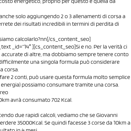
o costo energetico, proprio per questo è quella da
e anche solo aggiungendo 2 o 3 allenamenti di corsa a
te dei risultati incredibili in termini di perdita di
siamo calcolarlo?nn[/cs_content_seo]
xt _id=”14″ ][cs_content_seo]Si e no. Per la verità ci
iù accurate di altre, ma dobbiamo sempre tenere conto
difficilmente una singola formula può considerare
na corsa.
i fare 2 conti, può usare questa formula molto semplice
 di energia) possiamo consumare tramite una corsa.
oreo
 10km avrà consumato 702 Kcal.
cendo due rapidi calcoli, vediamo che se Giovanni
erdere 35000Kcal. Se quindi facesse 3 corse da 10km a
ultato in 4 mesi.