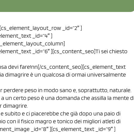
][cs_element_layout_row _id=”2″ ]
lement_text _id=”4″ ]
s_element_layout_column]
lement_text _id=”6″ ][cs_content_seo]Ti sei chiesto
cosa devi fare!nn[/cs_content_seo][cs_element_text
ia dimagrire è un qualcosa di ormai universalmente
er perdere peso in modo sano e, soprattutto, naturale.
 a un certo peso è una domanda che assilla la mente d
r dimagrire.
 e subito e ci piacerebbe che già dopo una paio di
 con il fisico magro e tonico dei migliori atleti di
ent_image _id=”8″ ][cs_element_text _id=”9″ ]