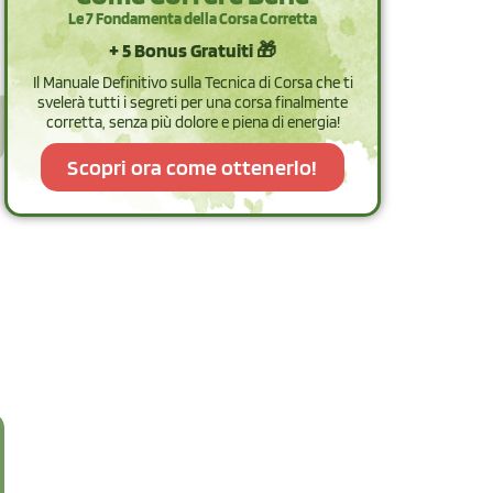
Le 7 Fondamenta della Corsa Corretta
+ 5 Bonus Gratuiti 🎁
Il Manuale Definitivo sulla Tecnica di Corsa che ti
svelerà tutti i segreti per una corsa finalmente
corretta, senza più dolore e piena di energia!
Scopri ora come ottenerlo!