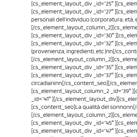
[cs_element_layout_div _id=”25″ ][cs_ele
[cs_element_layout_div _id=”27″ ][cs_elem
personali dell’individuo (corporatura, età
[/cs_element_layout_column_2][cs_eleme
[cs_element_layout_div _id=”30″ ][cs_ele
[cs_element_layout_div _id=”32″ ][cs_elem
(provenienza, ingredienti, etc.)nn[/cs_co
[/cs_element_layout_column_2][cs_eleme
[cs_element_layout_div _id=”35″ ][cs_ele
[cs_element_layout_div _id=”37″ ][cs_elem
circadianinn[/cs_content_seo][/cs_eleme
[cs_element_layout_column_2 _id=”39″ ][
_id=”41″ ][/cs_element_layout_div][cs_ele
[cs_content_seo]La qualità del sonnonn[
[/cs_element_layout_column_2][cs_eleme
[cs_element_layout_div _id=”45″ ][cs_ele
[cs_element_layout_div _id=”47″ ][cs_ele