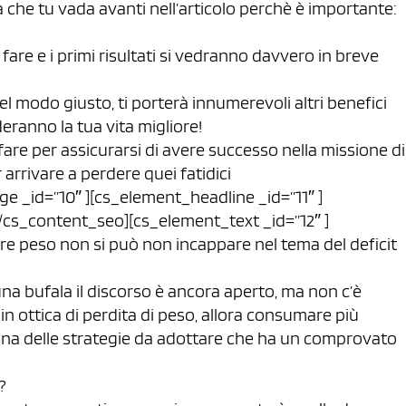
a che tu vada avanti nell’articolo perchè è importante:
 fare e i primi risultati si vedranno davvero in breve
el modo giusto, ti porterà innumerevoli altri benefici
deranno la tua vita migliore!
fare per assicurarsi di avere successo nella missione di
arrivare a perdere quei fatidici
 _id=”10″ ][cs_element_headline _id=”11″ ]
n[/cs_content_seo][cs_element_text _id=”12″ ]
e peso non si può non incappare nel tema del deficit
ne una bufala il discorso è ancora aperto, ma non c’è
in ottica di perdita di peso, allora consumare più
una delle strategie da adottare che ha un comprovato
?