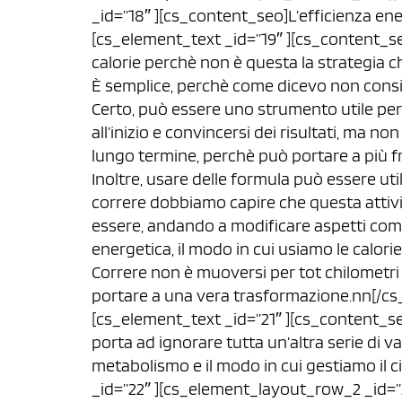
_id=”18″ ][cs_content_seo]L’efficienza ene
[cs_element_text _id=”19″ ][cs_content_se
calorie perchè non è questa la strategia c
È semplice, perchè come dicevo non conside
Certo, può essere uno strumento utile per
all’inizio e convincersi dei risultati, ma 
lungo termine, perchè può portare a più fr
Inoltre, usare delle formula può essere uti
correre dobbiamo capire che questa atti
essere, andando a modificare aspetti come i
energetica, il modo in cui usiamo le calorie,
Correre non è muoversi per tot chilometri 
portare a una vera trasformazione.nn[/c
[cs_element_text _id=”21″ ][cs_content_seo]
porta ad ignorare tutta un’altra serie di va
metabolismo e il modo in cui gestiamo il 
_id=”22″ ][cs_element_layout_row_2 _id=”