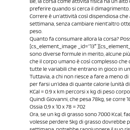
Bè, la corsa come attività fisica ha un alt
preferire quando si cerca il dimagrimento.
Correre è un’attività così dispendiosa ch
settimana, senza cambiare nient’altro otterre
peso.
Quanto fa consumare allora la corsa? Pos
[cs_element_image _id=”13″ ][cs_element_te
sono diverse formule in merito, alcune p
che il corpo umano è così complesso che 
tutte le variabili che entrano in gioco in u
Tuttavia, a chi non riesce a fare a meno d
per farsi un’idea di quante calorie (unità
KCal = 0.9 x km percorsi x kg di peso corp
Quindi Giovanni, che pesa 78kg, se corre
Ossia 0,9 x 10 x 78 = 702
Ora, se un kg di grasso sono 7000 Kcal, fa
volesse perdere 5kg di grasso dovrebbe p
settimana, potrebbe raggiungere il suo ris