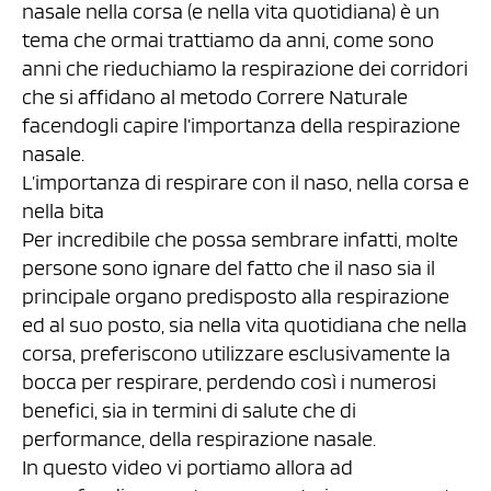
nasale nella corsa (e nella vita quotidiana) è un
tema che ormai trattiamo da anni, come sono
anni che rieduchiamo la respirazione dei corridori
che si affidano al metodo Correre Naturale
facendogli capire l’importanza della respirazione
nasale.
L’importanza di respirare con il naso, nella corsa e
nella bita
Per incredibile che possa sembrare infatti, molte
persone sono ignare del fatto che il naso sia il
principale organo predisposto alla respirazione
ed al suo posto, sia nella vita quotidiana che nella
corsa, preferiscono utilizzare esclusivamente la
bocca per respirare, perdendo così i numerosi
benefici, sia in termini di salute che di
performance, della respirazione nasale.
In questo video vi portiamo allora ad