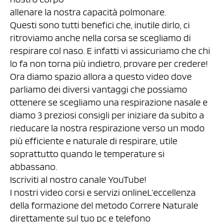
allenare la nostra capacità polmonare.
Questi sono tutti benefici che, inutile dirlo, ci
ritroviamo anche nella corsa se scegliamo di
respirare col naso. E infatti vi assicuriamo che chi
lo fa non torna più indietro, provare per credere!
Ora diamo spazio allora a questo video dove
parliamo dei diversi vantaggi che possiamo
ottenere se scegliamo una respirazione nasale e
diamo 3 preziosi consigli per iniziare da subito a
rieducare la nostra respirazione verso un modo
più efficiente e naturale di respirare, utile
soprattutto quando le temperature si
abbassano.
Iscriviti al nostro canale YouTube!
I nostri video corsi e servizi onlineL’eccellenza
della formazione del metodo Correre Naturale
direttamente sul tuo pc e telefono