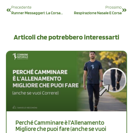
Precedente
Prossimo
Runner Messaggeri: La Corsa Come Professione Nell’antichità
Respirazione Nasale E Corsa
Articoli che potrebbero interessarti
Perché Camminare è l’Allenamento
Migliore che puoi fare (anche se vuoi