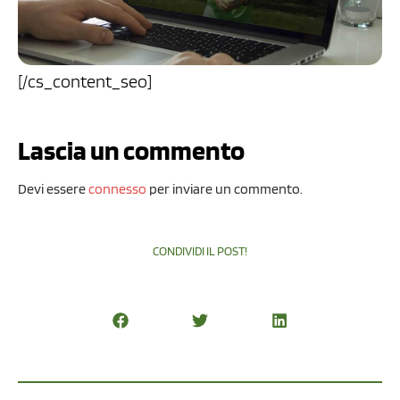
[/cs_content_seo]
Lascia un commento
Devi essere
connesso
per inviare un commento.
CONDIVIDI IL POST!