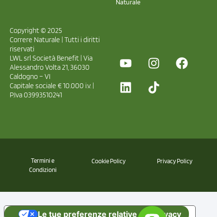
Naturale
Copyright © 2025
Correre Naturale | Tutti i diritti
riservati
LWL srl Società Benefit | Via
Alessandro Volta 21, 36030
Caldogno – VI
Capitale sociale € 10.000 i.v. |
P.Iva 03993510241
Termini e
Cookie Policy
Privacy Policy
Condizioni
Le tue preferenze relative alla privacy