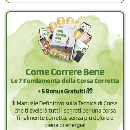
Come Correre Bene
Le 7 Fondamenta della Corsa Corretta
+ 5 Bonus Gratuiti 🎁
Il Manuale Definitivo sulla Tecnica di Corsa
che ti svelerà tutti i segreti per una corsa
finalmente corretta, senza più dolore e
piena di energia!