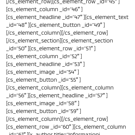
[/cs_element_row][cs_element_row _id=”45″ ]
[cs_element_column _id=”46″ ]
[cs_element_headline _id=”47″ ][cs_element_text
_id=”48″ ][cs_element_button _id=”49″ ]
[/cs_element_column][/cs_element_row]
[/cs_element_section][cs_element_section
_id=”50″ ][cs_element_row _id=”51″ ]
[cs_element_column _id=”52″ ]
[cs_element_headline _id=”53″ ]
[cs_element_image _id=”54″ ]
[cs_element_button _id=”55″ ]
[/cs_element_column][cs_element_column
_id=”56″ ][cs_element_headline _id=”57″ ]
[cs_element_image _id=”58″ ]
[cs_element_button _id=”59″ ]
[/cs_element_column][/cs_element_row]
[cs_element_row _id=”60″ ][cs_element_column
_id=”61″ ][x_author title=”Informazioni