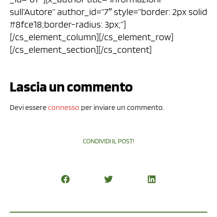
sull’Autore” author_id=”7″ style=”border: 2px solid
#8fce18;border-radius: 3px;”]
[/cs_element_column][/cs_element_row]
[/cs_element_section][/cs_content]
Lascia un commento
Devi essere
connesso
per inviare un commento.
CONDIVIDI IL POST!