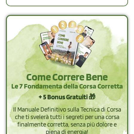
Come Correre Bene
Le 7 Fondamenta della Corsa Corretta
+ 5 Bonus Gratuiti 🎁
Il Manuale Definitivo sulla Tecnica di Corsa
che ti svelerà tutti i segreti per una corsa
finalmente corretta, senza più dolore e
piena di energia!