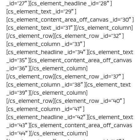
_id=”27″ ][cs_element_headline _id=”28″ ]
[cs_element_text _id=”29″ ]
[cs_element_content_area_off_canvas _id=”30″ ]
[cs_element_text _id=”31″ ][/cs_element_column]
[/cs_element_row][cs_element_row _id=”32″ ]
[cs_element_column _id=”33″ ]
[cs_element_headline _id=”34″ ][cs_element_text
_id=”35″ ][cs_element_content_area_off_canvas
_id=”36″ ][/cs_element_column]
[/cs_element_row][cs_element_row _id=”37″ ]
[cs_element_column _id=”38″ ][cs_element_text
_id=”39″ ][/cs_element_column]
[/cs_element_row][cs_element_row _id=”40″ ]
[cs_element_column _id=”41″ ]
[cs_element_headline _id=”42″ ][cs_element_text
_id=”43″ ][cs_element_content_area_off_canvas
_id=”44″ ][/cs_element_column]