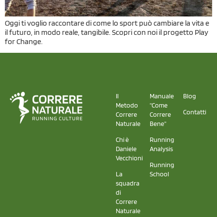
Oggi ti voglio raccontare di come lo sport può cambiare la vita e
il futuro, in modo reale, tangibile. Scopri con noi il progetto Play
for Change.
Il
Manuale
Blog
Metodo
"Come
Contatti
Correre
Correre
Naturale
Bene"
Chi è
Running
Daniele
Analysis
Vecchioni
Running
La
School
squadra
di
Correre
Naturale