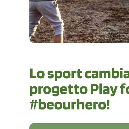
Lo sport cambia l
progetto Play f
#beourhero!