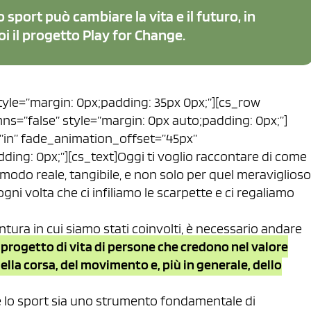
 sport può cambiare la vita e il futuro, in
oi il progetto Play for Change.
style=”margin: 0px;padding: 35px 0px;”][cs_row
ns=”false” style=”margin: 0px auto;padding: 0px;”]
”in” fade_animation_offset=”45px”
ding: 0px;”][cs_text]Oggi ti voglio raccontare di come
n modo reale, tangibile, e non solo per quel meraviglioso
gni volta che ci infiliamo le scarpette e ci regaliamo
ura in cui siamo stati coinvolti, è necessario andare
progetto di vita di persone che credono nel valore
lla corsa, del movimento e, più in generale, dello
che lo sport sia uno strumento fondamentale di