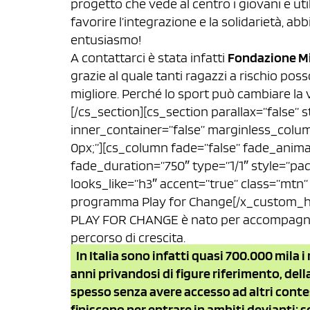
progetto che vede al centro i giovani e ut
favorire l’integrazione e la solidarietà, 
entusiasmo!
A contattarci è stata infatti
Fondazione Mi
grazie al quale tanti ragazzi a rischio po
migliore. Perché lo sport può cambiare la 
[/cs_section][cs_section parallax=”false” 
inner_container=”false” marginless_colum
0px;”][cs_column fade=”false” fade_anim
fade_duration=”750″ type=”1/1″ style=”pa
looks_like=”h3″ accent=”true” class=”mtn” s
programma Play for Change[/x_custom_hea
PLAY FOR CHANGE è nato per accompagnare i
percorso di crescita.
In Italia sono infatti quasi 700.000 mila i
anni privandosi di figure riferimento, dell
spesso senza avere accesso ad altri contest
finiscono per entrare in ambiti devianti: so