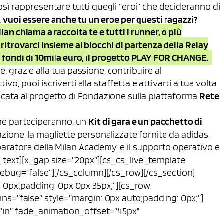
sì rappresentare tutti quegli “eroi” che decideranno di
:
vuoi essere anche tu un eroe per questi ragazzi?
n chiama a raccolta te e tutti i runner, o più
ritrovarci insieme ai blocchi di partenza della Relay
 fondi di 10mila euro, il progetto PLAY FOR CHANGE.
e, grazie alla tua passione, contribuire al
o, puoi iscriverti alla staffetta e attivarti a tua volta
icata al progetto di Fondazione sulla piattaforma
Rete
che parteciperanno, un
Kit di gara e un pacchetto di
stazione, la magliette personalizzate fornite da adidas,
ratore della Milan Academy, e il supporto operativo e
[/cs_text][x_gap size=”20px”][cs_cs_live_template
debug=”false”][/cs_column][/cs_row][/cs_section]
n: 0px;padding: 0px 0px 35px;”][cs_row
ns=”false” style=”margin: 0px auto;padding: 0px;”]
”in” fade_animation_offset=”45px”