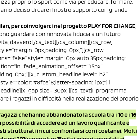
ilizza proprio lo sport come via per educare, formare,
abbiamo deciso di dare il nostro supporto con grande
lan, per coinvolgerci nel progetto PLAY FOR CHANGE
,
ssono guardare con rinnovata fiducia a un futuro
vita, davvero.[/cs_text][/cs_column][/cs_row]
style=”margin: 0px;padding: 0px;”][cs_row
ns=”false” style=”margin: 0px auto 35px;padding:
ation=”in” fade_animation_offset=”45px”
dding: 0px;”][x_custom_headline level=”h2″
tyle=”color: #8fce18;letter-spacing: 1px;”]Il
dline][x_gap size=”30px”][cs_text]Il programma
 ragazzi in difficoltà nella realizzazione del proprio
 ragazzi che hanno abbandonato la scuola tra i 10 e i 16
a possibilità di accedere ad un lavoro qualificante e
i strutturati in cui confrontarsi con i coetanei. Molti
lo nel 2014 sono oltre 15mila i minori segnalati ai