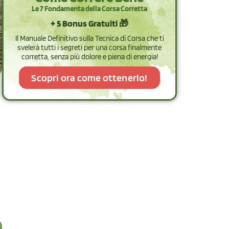
Le 7 Fondamenta della Corsa Corretta
+ 5 Bonus Gratuiti 🎁
Il Manuale Definitivo sulla Tecnica di Corsa che ti
svelerà tutti i segreti per una corsa finalmente
corretta, senza più dolore e piena di energia!
Scopri ora come ottenerlo!