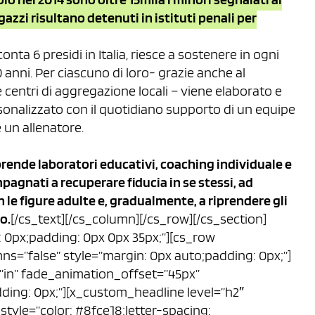
gazzi risultano detenuti in istituti penali per
a 6 presidi in Italia, riesce a sostenere in ogni
20 anni. Per ciascuno di loro- grazie anche al
 centri di aggregazione locali – viene elaborato e
nalizzato con il quotidiano supporto di un equipe
 un allenatore.
ende laboratori educativi, coaching individuale e
pagnati a recuperare fiducia in se stessi, ad
 le figure adulte e, gradualmente, a riprendere gli
o.
[/cs_text][/cs_column][/cs_row][/cs_section]
n: 0px;padding: 0px 0px 35px;”][cs_row
ns=”false” style=”margin: 0px auto;padding: 0px;”]
”in” fade_animation_offset=”45px”
dding: 0px;”][x_custom_headline level=”h2″
style=”color: #8fce18;letter-spacing: