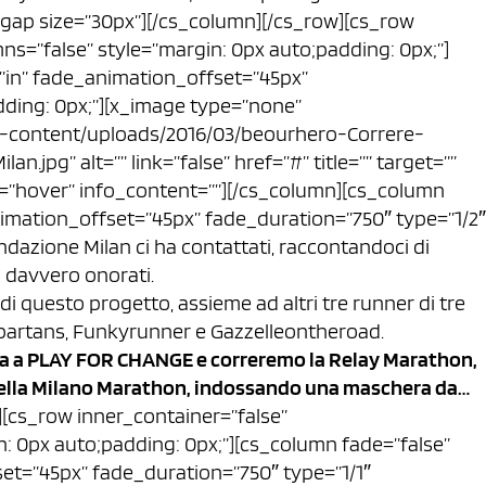
gap size=”30px”][/cs_column][/cs_row][cs_row
ns=”false” style=”margin: 0px auto;padding: 0px;”]
”in” fade_animation_offset=”45px”
dding: 0px;”][x_image type=”none”
p-content/uploads/2016/03/beourhero-Correre-
jpg” alt=”” link=”false” href=”#” title=”” target=””
r=”hover” info_content=””][/cs_column][cs_column
imation_offset=”45px” fade_duration=”750″ type=”1/2″
dazione Milan ci ha contattati, raccontandoci di
 davvero onorati.
di questo progetto, assieme ad altri tre runner di tre
Spartans, Funkyrunner e Gazzelleontheroad.
ta a PLAY FOR CHANGE e correremo la Relay Marathon,
 della Milano Marathon, indossando una maschera da…
][cs_row inner_container=”false”
: 0px auto;padding: 0px;”][cs_column fade=”false”
et=”45px” fade_duration=”750″ type=”1/1″