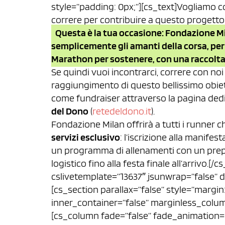
style=”padding: 0px;”][cs_text]Vogliamo co
correre per contribuire a questo progetto
Questa è la tua occasione: Fondazione Mila
semplicemente gli amanti della corsa, per 
Marathon per sostenere, con una raccolta
Se quindi vuoi incontrarci, correre con noi 
raggiungimento di questo bellissimo obiettiv
come fundraiser attraverso la pagina ded
del Dono
(
retedeldono.it
).
Fondazione Milan offrirà a tutti i runner 
servizi esclusivo
: l’iscrizione alla manife
un programma di allenamenti con un prepa
logistico fino alla festa finale all’arrivo.
cslivetemplate=”13637″ jsunwrap=”false” 
[cs_section parallax=”false” style=”margi
inner_container=”false” marginless_colum
[cs_column fade=”false” fade_animation=