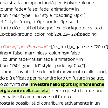
e una strada, un’opportunità per risolvere alcune
column fade=”false” fade_animation=”in”
on=”750″ type=”1/3″ style=”padding: 0px;”]
ft” style=”margin: 0px;border: 1px solid
tutto ciò di cui hai bisogno.”[/x_blockquote][cs_text
0px;background-color: rgb(224, 224, 224);padding:
 i Consigli per Prevenirli’” –
[/cs_text][x_gap size=”20px”]
iner=”false” marginless_columns=”false”
cs_column fade=”false” fade_animation=”in”
on=”750″ type=”1/1″ style=”padding: 0px;”]
siamo convinti che educarli al movimento e allo sport,
odo più efficace per garantire loro un futuro in salute,
o convinti che
investire nello sport significhi anche
ei giovani e della società
: senza questa formazione
pegnativo il cammino verso il futuro.
osta la possibilità di contribuire attivamente in un