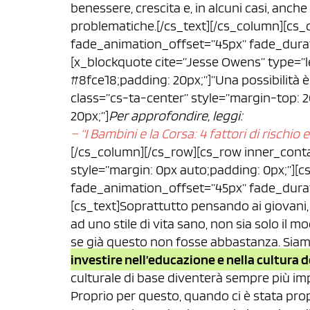
benessere, crescita e, in alcuni casi, anch
problematiche.[/cs_text][/cs_column][cs_
fade_animation_offset=”45px” fade_durati
[x_blockquote cite=”Jesse Owens” type=”le
#8fce18;padding: 20px;”]”Una possibilità è 
class=”cs-ta-center” style=”margin-top: 2
20px;”]
Per approfondire, leggi:
– “I Bambini e la Corsa: 4 fattori di rischio e
[/cs_column][/cs_row][cs_row inner_conta
style=”margin: 0px auto;padding: 0px;”][
fade_animation_offset=”45px” fade_durati
[cs_text]Soprattutto pensando ai giovani, 
ad uno stile di vita sano, non sia solo il m
se già questo non fosse abbastanza. Siam
investire nell’educazione e nella cultura d
culturale di base diventerà sempre più im
Proprio per questo, quando ci è stata prop