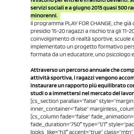
servizi sociali e a giugno 2015 quasi 500 ra
minorenni.
Il programma PLAY FOR CHANGE, che già cont
presidio 15-20 ragazzi a rischio tra gli 11-
coinvolgimento di realtà sportive, scuole e
implementato un progetto formativo perso
formata da un educatore, uno psicologo e
Attraverso un percorso annuale che compr
attività sportiva, i ragazzi vengono accom
instaurare un rapporto più equilibrato con
studi o a immettersi nel mercato del lavor
[cs_section parallax=”false” style=”margi
inner_container=”false” marginless_colum
[cs_column fade=”false” fade_animation=
fade_duration=”750″ type=”1/1″ style=”pa
looks_like=”h3″ accent=”true” class=”mtn” 