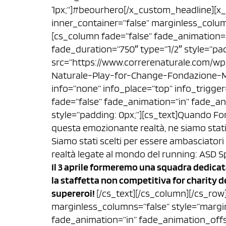
1px;”]#beourhero[/x_custom_headline][x_
inner_container=”false” marginless_colum
[cs_column fade=”false” fade_animation=
fade_duration=”750″ type=”1/2″ style=”pa
src=”https://www.correrenaturale.com/w
Naturale-Play-for-Change-Fondazione-Milan.
info=”none” info_place=”top” info_trigge
fade=”false” fade_animation=”in” fade_an
style=”padding: 0px;”][cs_text]Quando Fon
questa emozionante realtà, ne siamo stati
Siamo stati scelti per essere ambasciatori 
realtà legate al mondo del running: ASD 
Il 3 aprile formeremo una squadra dedica
la staffetta non competitiva for charity
supereroi!
[/cs_text][/cs_column][/cs_row
marginless_columns=”false” style=”margin
fade_animation=”in” fade_animation_offs