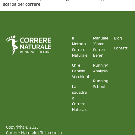
scarpa per correre!
Il
Manuale
Blog
Metodo
"Come
Contatti
Correre
Correre
Naturale
Bene"
Chi è
Running
Daniele
Analysis
Vecchioni
Running
La
School
squadra
di
Correre
Naturale
Copyright © 2025
Correre Naturale | Tutti i diritti