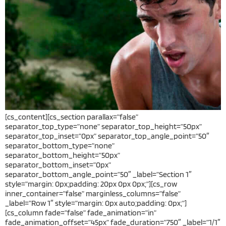
[cs_content][cs_section parallax=”false”
separator_top_type=”none” separator_top_height=”50px”
separator_top_inset=”0px” separator_top_angle_point=”50″
separator_bottom_type=”none”
separator_bottom_height=”50px”
separator_bottom_inset=”0px”
separator_bottom_angle_point=”50″ _label=”Section 1″
style=”margin: 0px;padding: 20px 0px 0px;”][cs_row
inner_container=”false” marginless_columns=”false”
_label=”Row 1″ style=”margin: 0px auto;padding: 0px;”]
[cs_column fade=”false” fade_animation=”in”
fade_animation_offset=”45px” fade_duration=”750″ _label=”1/1″