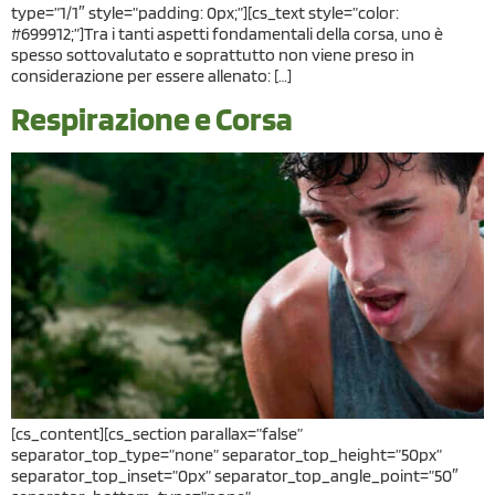
type=”1/1″ style=”padding: 0px;”][cs_text style=”color:
#699912;”]Tra i tanti aspetti fondamentali della corsa, uno è
spesso sottovalutato e soprattutto non viene preso in
considerazione per essere allenato: […]
Respirazione e Corsa
[cs_content][cs_section parallax=”false”
separator_top_type=”none” separator_top_height=”50px”
separator_top_inset=”0px” separator_top_angle_point=”50″