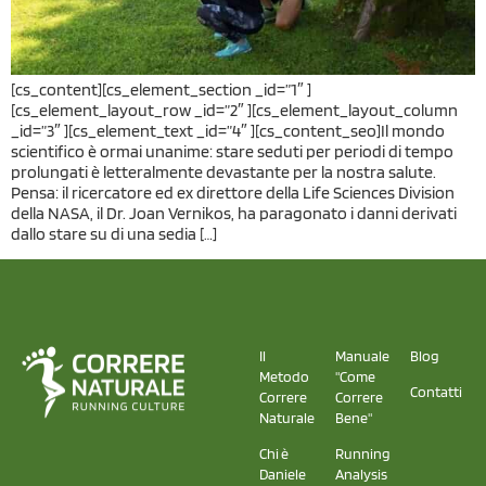
[cs_content][cs_element_section _id=”1″ ]
[cs_element_layout_row _id=”2″ ][cs_element_layout_column
_id=”3″ ][cs_element_text _id=”4″ ][cs_content_seo]Il mondo
scientifico è ormai unanime: stare seduti per periodi di tempo
prolungati è letteralmente devastante per la nostra salute.
Pensa: il ricercatore ed ex direttore della Life Sciences Division
della NASA, il Dr. Joan Vernikos, ha paragonato i danni derivati
dallo stare su di una sedia […]
Il
Manuale
Blog
Metodo
"Come
Contatti
Correre
Correre
Naturale
Bene"
Chi è
Running
Daniele
Analysis