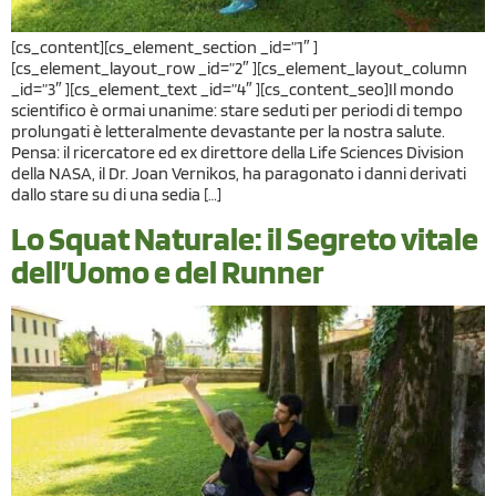
[cs_content][cs_element_section _id=”1″ ]
[cs_element_layout_row _id=”2″ ][cs_element_layout_column
_id=”3″ ][cs_element_text _id=”4″ ][cs_content_seo]Il mondo
scientifico è ormai unanime: stare seduti per periodi di tempo
prolungati è letteralmente devastante per la nostra salute.
Pensa: il ricercatore ed ex direttore della Life Sciences Division
della NASA, il Dr. Joan Vernikos, ha paragonato i danni derivati
dallo stare su di una sedia […]
Lo Squat Naturale: il Segreto vitale
dell’Uomo e del Runner