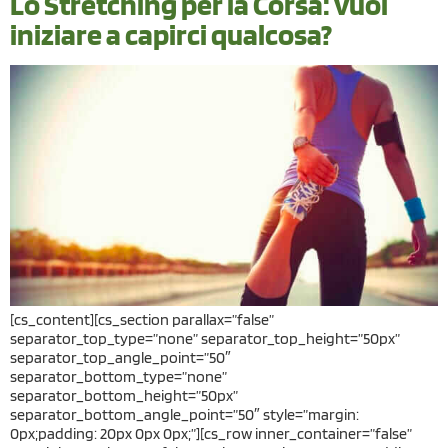
Lo Stretching per la Corsa: vuoi
iniziare a capirci qualcosa?
[cs_content][cs_section parallax=”false”
separator_top_type=”none” separator_top_height=”50px”
separator_top_angle_point=”50″
separator_bottom_type=”none”
separator_bottom_height=”50px”
separator_bottom_angle_point=”50″ style=”margin:
0px;padding: 20px 0px 0px;”][cs_row inner_container=”false”