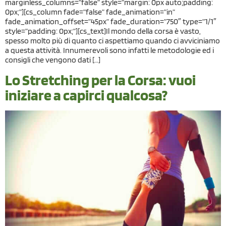
marginless_columns=”false” style=”margin: 0px auto;padding:
0px;”][cs_column fade=”false” fade_animation=”in”
fade_animation_offset=”45px” fade_duration=”750″ type=”1/1″
style=”padding: 0px;”][cs_text]Il mondo della corsa è vasto,
spesso molto più di quanto ci aspettiamo quando ci avviciniamo
a questa attività. Innumerevoli sono infatti le metodologie ed i
consigli che vengono dati […]
Lo Stretching per la Corsa: vuoi
iniziare a capirci qualcosa?