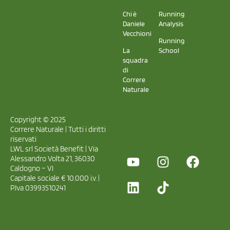
Chi è
Running
Daniele
Analysis
Vecchioni
Running
La
School
squadra
di
Correre
Naturale
Copyright © 2025
Correre Naturale | Tutti i diritti
riservati
LWL srl Società Benefit | Via
Alessandro Volta 21, 36030
Caldogno – VI
Capitale sociale € 10.000 i.v. |
P.Iva 03993510241