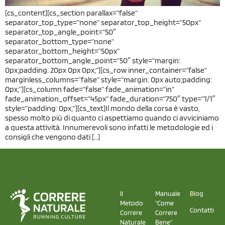
[cs_content][cs_section parallax=”false”
separator_top_type=”none” separator_top_height=”50px”
separator_top_angle_point=”50″
separator_bottom_type=”none”
separator_bottom_height=”50px”
separator_bottom_angle_point=”50″ style=”margin:
0px;padding: 20px 0px 0px;”][cs_row inner_container=”false”
marginless_columns=”false” style=”margin: 0px auto;padding:
0px;”][cs_column fade=”false” fade_animation=”in”
fade_animation_offset=”45px” fade_duration=”750″ type=”1/1″
style=”padding: 0px;”][cs_text]Il mondo della corsa è vasto,
spesso molto più di quanto ci aspettiamo quando ci avviciniamo
a questa attività. Innumerevoli sono infatti le metodologie ed i
consigli che vengono dati […]
Il
Manuale
Blog
Metodo
"Come
Contatti
Correre
Correre
Naturale
Bene"