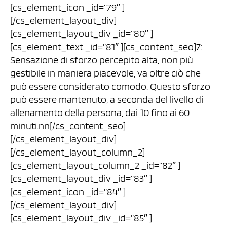
[cs_element_icon _id=”79″ ]
[/cs_element_layout_div]
[cs_element_layout_div _id=”80″ ]
[cs_element_text _id=”81″ ][cs_content_seo]7:
Sensazione di sforzo percepito alta, non più
gestibile in maniera piacevole, va oltre ciò che
può essere considerato comodo. Questo sforzo
può essere mantenuto, a seconda del livello di
allenamento della persona, dai 10 fino ai 60
minuti.nn[/cs_content_seo]
[/cs_element_layout_div]
[/cs_element_layout_column_2]
[cs_element_layout_column_2 _id=”82″ ]
[cs_element_layout_div _id=”83″ ]
[cs_element_icon _id=”84″ ]
[/cs_element_layout_div]
[cs_element_layout_div _id=”85″ ]