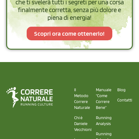
che ti svelerà tutti i segreti per una corsa
finalmente corretta, senza più dolore e
piena di energia!
Scopri ora come ottenerlo!
Il
Manuale
Blog
Metodo
"Come
Contatti
Correre
Correre
Naturale
Bene"
Chi è
Running
Daniele
Analysis
Vecchioni
Running