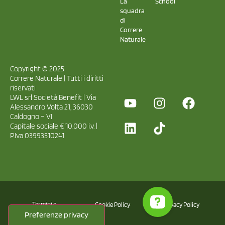
La
School
squadra
di
Correre
Naturale
Copyright © 2025
Correre Naturale | Tutti i diritti
riservati
LWL srl Società Benefit | Via
Alessandro Volta 21, 36030
Caldogno – VI
Capitale sociale € 10.000 i.v. |
P.Iva 03993510241
Termini e
Cookie Policy
Privacy Policy
Condizioni