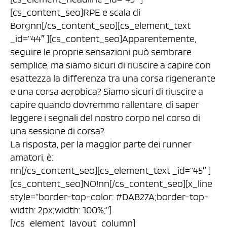
[cs_content_seo]RPE e scala di
Borgnn[/cs_content_seo][cs_element_text
_id=”44″ ][cs_content_seo]Apparentemente,
seguire le proprie sensazioni può sembrare
semplice, ma siamo sicuri di riuscire a capire con
esattezza la differenza tra una corsa rigenerante
e una corsa aerobica? Siamo sicuri di riuscire a
capire quando dovremmo rallentare, di saper
leggere i segnali del nostro corpo nel corso di
una sessione di corsa?
La risposta, per la maggior parte dei runner
amatori, è:
nn[/cs_content_seo][cs_element_text _id=”45″ ]
[cs_content_seo]NO!nn[/cs_content_seo][x_line
style=”border-top-color: #DAB27A;border-top-
width: 2px;width: 100%;”]
[/cs_element_layout_column]