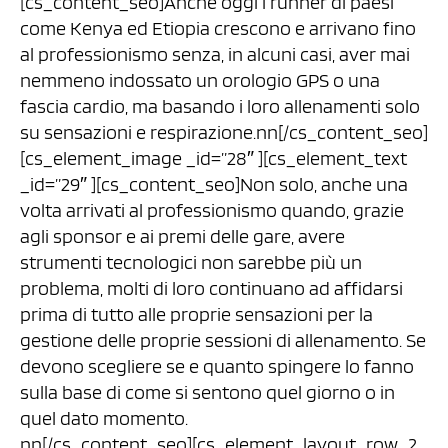
[cs_content_seo]Anche oggi i runner di paesi
come Kenya ed Etiopia crescono e arrivano fino
al professionismo senza, in alcuni casi, aver mai
nemmeno indossato un orologio GPS o una
fascia cardio, ma basando i loro allenamenti solo
su sensazioni e respirazione.nn[/cs_content_seo]
[cs_element_image _id=”28″ ][cs_element_text
_id=”29″ ][cs_content_seo]Non solo, anche una
volta arrivati al professionismo quando, grazie
agli sponsor e ai premi delle gare, avere
strumenti tecnologici non sarebbe più un
problema, molti di loro continuano ad affidarsi
prima di tutto alle proprie sensazioni per la
gestione delle proprie sessioni di allenamento. Se
devono scegliere se e quanto spingere lo fanno
sulla base di come si sentono quel giorno o in
quel dato momento.
nn[/cs_content_seo][cs_element_layout_row_2