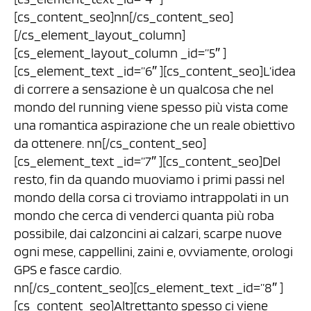
[cs_content_seo]nn[/cs_content_seo]
[/cs_element_layout_column]
[cs_element_layout_column _id=”5″ ]
[cs_element_text _id=”6″ ][cs_content_seo]L’idea
di correre a sensazione è un qualcosa che nel
mondo del running viene spesso più vista come
una romantica aspirazione che un reale obiettivo
da ottenere. nn[/cs_content_seo]
[cs_element_text _id=”7″ ][cs_content_seo]Del
resto, fin da quando muoviamo i primi passi nel
mondo della corsa ci troviamo intrappolati in un
mondo che cerca di venderci quanta più roba
possibile, dai calzoncini ai calzari, scarpe nuove
ogni mese, cappellini, zaini e, ovviamente, orologi
GPS e fasce cardio.
nn[/cs_content_seo][cs_element_text _id=”8″ ]
[cs_content_seo]Altrettanto spesso ci viene