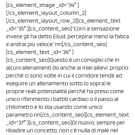
[cs_element_image _id=”34″ ]
[/cs_element_layout_column_2]
[/cs_element_layout_row_2][cs_element_text
_id=”35″ ][cs_content_seo]”Corri a sensazione
invece gli ha detto Eliud, percepirai meno la fatica
e andrai più veloce.”nn[/cs_content_seo]
[cs_element_text _id=”36″ ]
[cs_content_seo]Questo è un consiglio che in
alcuni allenamenti do anche ai miei allievi, proprio
perchè ci sono volte in cui il corridore tende ad
eseguire un allenamento sotto (o sopra) le
proprie reali potenzialità perchè ha preso come
unico riferimento i battiti cardiaci o il passo al
chilometro e lo sta usando come unico
parametro.nn[/cs_content_seo][cs_element_text
_id=”37″ ][cs_content_seo]Di nuovo, sempre per
ribadire un concetto, non c’è nulla di male nel