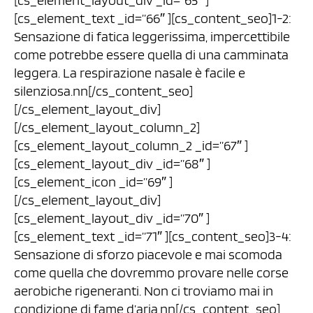
[cs_element_layout_div _id=”65″ ]
[cs_element_text _id=”66″ ][cs_content_seo]1-2:
Sensazione di fatica leggerissima, impercettibile
come potrebbe essere quella di una camminata
leggera. La respirazione nasale è facile e
silenziosa.nn[/cs_content_seo]
[/cs_element_layout_div]
[/cs_element_layout_column_2]
[cs_element_layout_column_2 _id=”67″ ]
[cs_element_layout_div _id=”68″ ]
[cs_element_icon _id=”69″ ]
[/cs_element_layout_div]
[cs_element_layout_div _id=”70″ ]
[cs_element_text _id=”71″ ][cs_content_seo]3-4:
Sensazione di sforzo piacevole e mai scomoda
come quella che dovremmo provare nelle corse
aerobiche rigeneranti. Non ci troviamo mai in
condizione di fame d’aria.nn[/cs_content_seo]