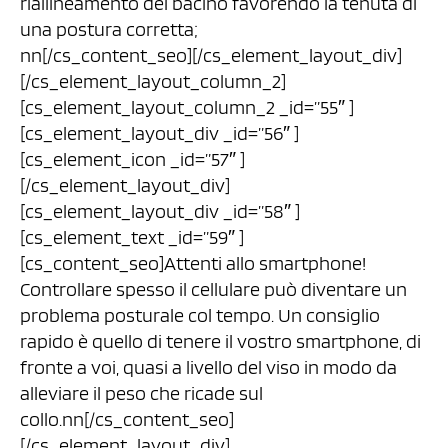
riallineamento del bacino favorendo la tenuta di
una postura corretta;
nn[/cs_content_seo][/cs_element_layout_div]
[/cs_element_layout_column_2]
[cs_element_layout_column_2 _id=”55″ ]
[cs_element_layout_div _id=”56″ ]
[cs_element_icon _id=”57″ ]
[/cs_element_layout_div]
[cs_element_layout_div _id=”58″ ]
[cs_element_text _id=”59″ ]
[cs_content_seo]Attenti allo smartphone!
Controllare spesso il cellulare può diventare un
problema posturale col tempo. Un consiglio
rapido è quello di tenere il vostro smartphone, di
fronte a voi, quasi a livello del viso in modo da
alleviare il peso che ricade sul
collo.nn[/cs_content_seo]
[/cs_element_layout_div]