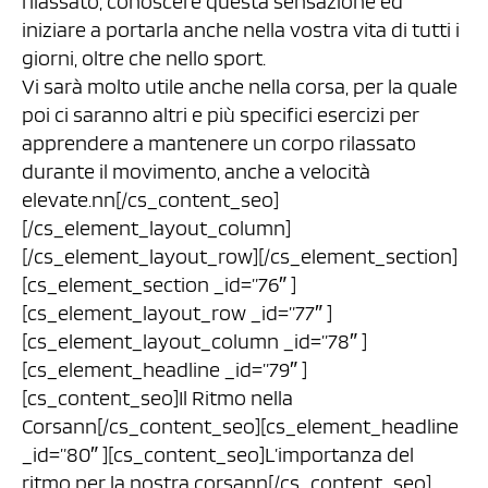
rilassato, conoscere questa sensazione ed
iniziare a portarla anche nella vostra vita di tutti i
giorni, oltre che nello sport.
Vi sarà molto utile anche nella corsa, per la quale
poi ci saranno altri e più specifici esercizi per
apprendere a mantenere un corpo rilassato
durante il movimento, anche a velocità
elevate.nn[/cs_content_seo]
[/cs_element_layout_column]
[/cs_element_layout_row][/cs_element_section]
[cs_element_section _id=”76″ ]
[cs_element_layout_row _id=”77″ ]
[cs_element_layout_column _id=”78″ ]
[cs_element_headline _id=”79″ ]
[cs_content_seo]Il Ritmo nella
Corsann[/cs_content_seo][cs_element_headline
_id=”80″ ][cs_content_seo]L’importanza del
ritmo per la nostra corsann[/cs_content_seo]