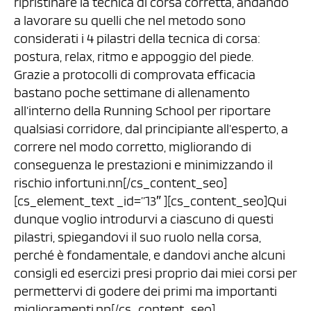
ripristinare la tecnica di corsa corretta, andando
a lavorare su quelli che nel metodo sono
considerati i 4 pilastri della tecnica di corsa:
postura, relax, ritmo e appoggio del piede.
Grazie a protocolli di comprovata efficacia
bastano poche settimane di allenamento
all’interno della Running School per riportare
qualsiasi corridore, dal principiante all’esperto, a
correre nel modo corretto, migliorando di
conseguenza le prestazioni e minimizzando il
rischio infortuni.nn[/cs_content_seo]
[cs_element_text _id=”13″ ][cs_content_seo]Qui
dunque voglio introdurvi a ciascuno di questi
pilastri, spiegandovi il suo ruolo nella corsa,
perché è fondamentale, e dandovi anche alcuni
consigli ed esercizi presi proprio dai miei corsi per
permettervi di godere dei primi ma importanti
miglioramenti.nn[/cs_content_seo]