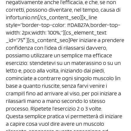
negativamente anche l’efficacia, e che, se non
corretti, possono diventare, nel tempo, causa di
infortunio.nn[/cs_content_seo][x_line
style=”border-top-color: #DAB27A;border-top-
width: 2px;width: 100%;”][cs_element_text
_id=”75″ ][cs_content_seo]Per iniziare a prendere
confidenza con l’idea di rilassarsi davvero,
possiamo utilizzare un semplice ma efficace
esercizio: stendetevi su un materassino o su un
letto e, poco alla volta, iniziando dai piedi,
cominciate a contrarre ogni singolo muscolo (in
base a quanto riuscite, senza farvi venire i
crampi!) fino ad arrivare al viso, per poi iniziare a
rilassarli mano a mano secondo lo stesso
processo. Ripetete l’esercizio 2 o 3 volte.
Questa semplice pratica vi permetterà di iniziare
a capire cosa vuol dire avere un muscolo