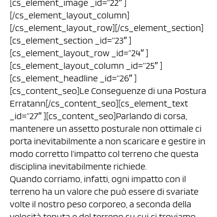
[cs_element_image _id=”22″ ]
[/cs_element_layout_column]
[/cs_element_layout_row][/cs_element_section]
[cs_element_section _id=”23″ ]
[cs_element_layout_row _id=”24″ ]
[cs_element_layout_column _id=”25″ ]
[cs_element_headline _id=”26″ ]
[cs_content_seo]Le Conseguenze di una Postura
Erratann[/cs_content_seo][cs_element_text
_id=”27″ ][cs_content_seo]Parlando di corsa,
mantenere un assetto posturale non ottimale ci
porta inevitabilmente a non scaricare e gestire in
modo corretto l’impatto col terreno che questa
disciplina inevitabilmente richiede.
Quando corriamo, infatti, ogni impatto con il
terreno ha un valore che può essere di svariate
volte il nostro peso corporeo, a seconda della
velocità tenuta e del terreno su cui ci troviamo.