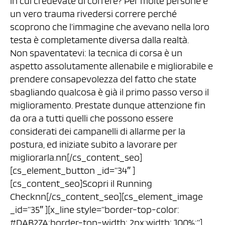
in cui credevate di correre? Per molte persone è
un vero trauma rivedersi correre perché
scoprono che l’immagine che avevano nella loro
testa è completamente diversa dalla realtà.
Non spaventatevi: la tecnica di corsa è un
aspetto assolutamente allenabile e migliorabile e
prendere consapevolezza del fatto che state
sbagliando qualcosa è già il primo passo verso il
miglioramento. Prestate dunque attenzione fin
da ora a tutti quelli che possono essere
considerati dei campanelli di allarme per la
postura, ed iniziate subito a lavorare per
migliorarla.nn[/cs_content_seo]
[cs_element_button _id=”34″ ]
[cs_content_seo]Scopri il Running
Checknn[/cs_content_seo][cs_element_image
_id=”35″ ][x_line style=”border-top-color:
#DAB27A;border-top-width: 2px;width: 100%;”]