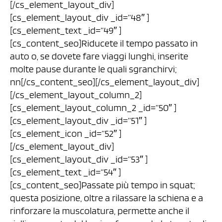
[/cs_element_layout_div]
[cs_element_layout_div _id=”48″ ]
[cs_element_text _id=”49″ ]
[cs_content_seo]Riducete il tempo passato in
auto o, se dovete fare viaggi lunghi, inserite
molte pause durante le quali sgranchirvi;
nn[/cs_content_seo][/cs_element_layout_div]
[/cs_element_layout_column_2]
[cs_element_layout_column_2 _id=”50″ ]
[cs_element_layout_div _id=”51″ ]
[cs_element_icon _id=”52″ ]
[/cs_element_layout_div]
[cs_element_layout_div _id=”53″ ]
[cs_element_text _id=”54″ ]
[cs_content_seo]Passate più tempo in squat;
questa posizione, oltre a rilassare la schiena e a
rinforzare la muscolatura, permette anche il