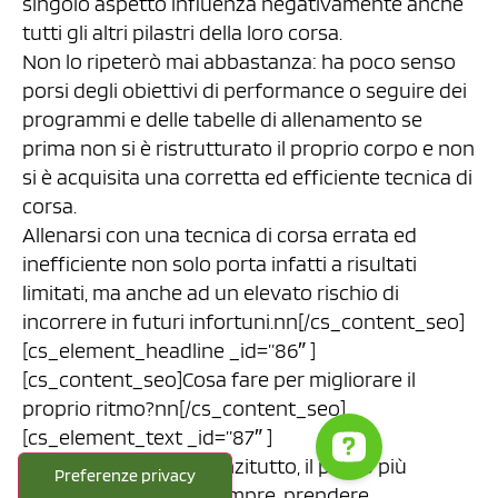
singolo aspetto influenza negativamente anche
tutti gli altri pilastri della loro corsa.
Non lo ripeterò mai abbastanza: ha poco senso
porsi degli obiettivi di performance o seguire dei
programmi e delle tabelle di allenamento se
prima non si è ristrutturato il proprio corpo e non
si è acquisita una corretta ed efficiente tecnica di
corsa.
Allenarsi con una tecnica di corsa errata ed
inefficiente non solo porta infatti a risultati
limitati, ma anche ad un elevato rischio di
incorrere in futuri infortuni.nn[/cs_content_seo]
[cs_element_headline _id=”86″ ]
[cs_content_seo]Cosa fare per migliorare il
proprio ritmo?nn[/cs_content_seo]
[cs_element_text _id=”87″ ]
[cs_content_seo]Innanzitutto, il passo più
importante è, come sempre, prendere