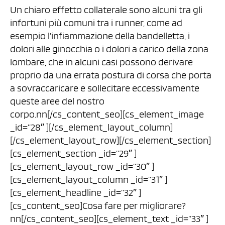
Un chiaro effetto collaterale sono alcuni tra gli
infortuni più comuni tra i runner, come ad
esempio l’infiammazione della bandelletta, i
dolori alle ginocchia o i dolori a carico della zona
lombare, che in alcuni casi possono derivare
proprio da una errata postura di corsa che porta
a sovraccaricare e sollecitare eccessivamente
queste aree del nostro
corpo.nn[/cs_content_seo][cs_element_image
_id=”28″ ][/cs_element_layout_column]
[/cs_element_layout_row][/cs_element_section]
[cs_element_section _id=”29″ ]
[cs_element_layout_row _id=”30″ ]
[cs_element_layout_column _id=”31″ ]
[cs_element_headline _id=”32″ ]
[cs_content_seo]Cosa fare per migliorare?
nn[/cs_content_seo][cs_element_text _id=”33″ ]