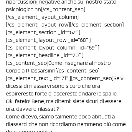
ripercussioni negative anche sul nostro stato
psicologico.nn[/cs_content_seo]
[/cs_element_layout_column]
[/cs_element_layout_row][/cs_element_section]
[cs_element_section _id=”67″ ]
[cs_element_layout_row _id=”68″ ]
[cs_element_layout_column _id=”69″ ]
[cs_element_headline _id=”70″ ]
[cs_content_seo]Come insegnare al nostro
Corpo a Rilassarsinn[/cs_content_seo]
[cs_element_text _id=”71″ ][cs_content_seo]Se vi
dicessi di rilassarvi sono sicuro che ora
espirereste forte e lascereste andare le spalle.
Ok, fatelo! Bene, ma ditemi: siete sicuri di essere,
ora, davvero rilassati?
Come dicevo, siamo talmente poco abituati a
rilassarci che non ricordiamo nemmeno più come
dovremmo sentirci.