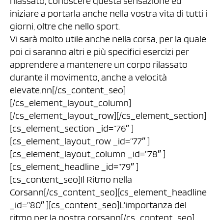
rilassato, conoscere questa sensazione ed
iniziare a portarla anche nella vostra vita di tutti i
giorni, oltre che nello sport.
Vi sarà molto utile anche nella corsa, per la quale
poi ci saranno altri e più specifici esercizi per
apprendere a mantenere un corpo rilassato
durante il movimento, anche a velocità
elevate.nn[/cs_content_seo]
[/cs_element_layout_column]
[/cs_element_layout_row][/cs_element_section]
[cs_element_section _id=”76″ ]
[cs_element_layout_row _id=”77″ ]
[cs_element_layout_column _id=”78″ ]
[cs_element_headline _id=”79″ ]
[cs_content_seo]Il Ritmo nella
Corsann[/cs_content_seo][cs_element_headline
_id=”80″ ][cs_content_seo]L’importanza del
ritmo per la nostra corsann[/cs_content_seo]