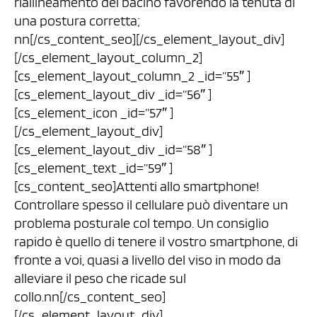
riallineamento del bacino favorendo la tenuta di
una postura corretta;
nn[/cs_content_seo][/cs_element_layout_div]
[/cs_element_layout_column_2]
[cs_element_layout_column_2 _id=”55″ ]
[cs_element_layout_div _id=”56″ ]
[cs_element_icon _id=”57″ ]
[/cs_element_layout_div]
[cs_element_layout_div _id=”58″ ]
[cs_element_text _id=”59″ ]
[cs_content_seo]Attenti allo smartphone!
Controllare spesso il cellulare può diventare un
problema posturale col tempo. Un consiglio
rapido è quello di tenere il vostro smartphone, di
fronte a voi, quasi a livello del viso in modo da
alleviare il peso che ricade sul
collo.nn[/cs_content_seo]
[/cs_element_layout_div]