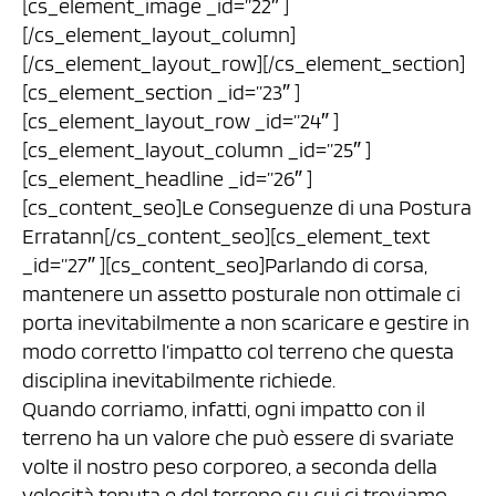
[cs_element_image _id=”22″ ]
[/cs_element_layout_column]
[/cs_element_layout_row][/cs_element_section]
[cs_element_section _id=”23″ ]
[cs_element_layout_row _id=”24″ ]
[cs_element_layout_column _id=”25″ ]
[cs_element_headline _id=”26″ ]
[cs_content_seo]Le Conseguenze di una Postura
Erratann[/cs_content_seo][cs_element_text
_id=”27″ ][cs_content_seo]Parlando di corsa,
mantenere un assetto posturale non ottimale ci
porta inevitabilmente a non scaricare e gestire in
modo corretto l’impatto col terreno che questa
disciplina inevitabilmente richiede.
Quando corriamo, infatti, ogni impatto con il
terreno ha un valore che può essere di svariate
volte il nostro peso corporeo, a seconda della
velocità tenuta e del terreno su cui ci troviamo.