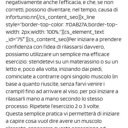
negativamente anche l’efficacia, e che, se non
corretti, possono diventare, nel tempo, causa di
infortunio.nn[/cs_content_seo][x_line
style=”border-top-color: #DAB27A;border-top-
width: 2px;width: 100%;”][cs_element_text
_id=”75″ ][cs_content_seo]Per iniziare a prendere
confidenza con l’idea di rilassarsi davvero,
possiamo utilizzare un semplice ma efficace
esercizio: stendetevi su un materassino o su un
letto e, poco alla volta, iniziando dai piedi,
cominciate a contrarre ogni singolo muscolo (in
base a quanto riuscite, senza farvi venire i
crampi!) fino ad arrivare al viso, per poi iniziare a
rilassarli mano a mano secondo lo stesso
processo. Ripetete l’esercizio 2 o 3 volte.
Questa semplice pratica vi permetterà di iniziare
a capire cosa vuol dire avere un muscolo