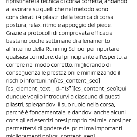
ripristinare la tecnica di corsa corretta, andando
a lavorare su quelli che nel metodo sono
considerati i 4 pilastri della tecnica di corsa:
postura, relax, ritmo e appoggio del piede.
Grazie a protocolli di comprovata efficacia
bastano poche settimane di allenamento
all’interno della Running School per riportare
qualsiasi corridore, dal principiante all’esperto, a
correre nel modo corretto, migliorando di
conseguenza le prestazioni e minimizzando il
rischio infortuni.nn[/cs_content_seo]
[cs_element_text _id=”13″ ][cs_content_seo]Qui
dunque voglio introdurvi a ciascuno di questi
pilastri, spiegandovi il suo ruolo nella corsa,
perché è fondamentale, e dandovi anche alcuni
consigli ed esercizi presi proprio dai miei corsi per
permettervi di godere dei primi ma importanti
miglioramenti.nn[/cs_content_seo]