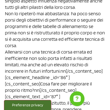
singolo aspetto influenza negativamente anche
tutti gli altri pilastri della loro corsa.
Non lo ripeterò mai abbastanza: ha poco senso
porsi degli obiettivi di performance o seguire dei
programmi e delle tabelle di allenamento se
prima non si è ristrutturato il proprio corpo e non
si è acquisita una corretta ed efficiente tecnica di
corsa.
Allenarsi con una tecnica di corsa errata ed
inefficiente non solo porta infatti a risultati
limitati, ma anche ad un elevato rischio di
incorrere in futuri infortuni.nn[/cs_content_seo]
[cs_element_headline _id=”86″ ]
[cs_content_seo]Cosa fare per migliorare il
proprio ritmo?nn[/cs_content_seo]
[cs_element_text _id=”87″ ]
[cs_content_seo]Innanzitutto, il passo più
importante è, come sempre, prendere