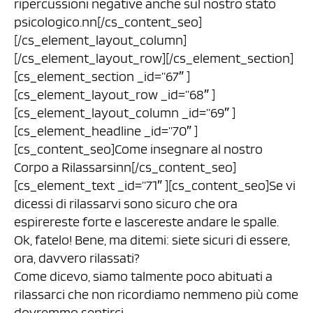
ripercussioni negative anche sul nostro stato
psicologico.nn[/cs_content_seo]
[/cs_element_layout_column]
[/cs_element_layout_row][/cs_element_section]
[cs_element_section _id=”67″ ]
[cs_element_layout_row _id=”68″ ]
[cs_element_layout_column _id=”69″ ]
[cs_element_headline _id=”70″ ]
[cs_content_seo]Come insegnare al nostro
Corpo a Rilassarsinn[/cs_content_seo]
[cs_element_text _id=”71″ ][cs_content_seo]Se vi
dicessi di rilassarvi sono sicuro che ora
espirereste forte e lascereste andare le spalle.
Ok, fatelo! Bene, ma ditemi: siete sicuri di essere,
ora, davvero rilassati?
Come dicevo, siamo talmente poco abituati a
rilassarci che non ricordiamo nemmeno più come
dovremmo sentirci.