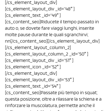
[/cs_element_layout_div]
[cs_element_layout_div _id=”48″ ]
[cs_element_text _id=”49″ ]
[cs_content_seo]Riducete il tempo passato in
auto o, se dovete fare viaggi lunghi, inserite
molte pause durante le quali sgranchirvi;
nn[/cs_content_seo][/cs_element_layout_div]
[/cs_element_layout_column_2]
[cs_element_layout_column_2 _id=”50″ ]
[cs_element_layout_div _id=”51″ ]
[cs_element_icon _id=”52″ ]
[/cs_element_layout_div]
[cs_element_layout_div _id=”53″ ]
[cs_element_text _id=”54″ ]
[cs_content_seo]Passate più tempo in squat;
questa posizione, oltre a rilassare la schiena e a
rinforzare la muscolatura, permette anche il