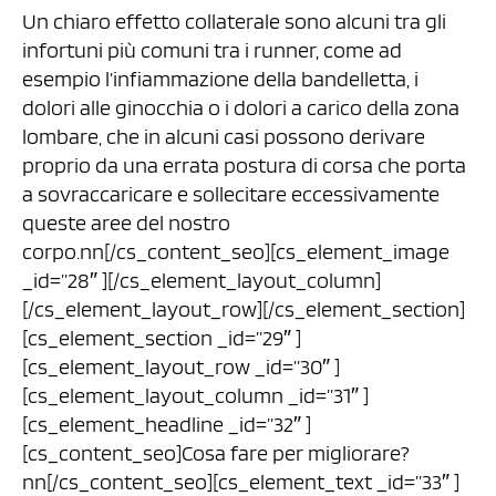
Un chiaro effetto collaterale sono alcuni tra gli
infortuni più comuni tra i runner, come ad
esempio l’infiammazione della bandelletta, i
dolori alle ginocchia o i dolori a carico della zona
lombare, che in alcuni casi possono derivare
proprio da una errata postura di corsa che porta
a sovraccaricare e sollecitare eccessivamente
queste aree del nostro
corpo.nn[/cs_content_seo][cs_element_image
_id=”28″ ][/cs_element_layout_column]
[/cs_element_layout_row][/cs_element_section]
[cs_element_section _id=”29″ ]
[cs_element_layout_row _id=”30″ ]
[cs_element_layout_column _id=”31″ ]
[cs_element_headline _id=”32″ ]
[cs_content_seo]Cosa fare per migliorare?
nn[/cs_content_seo][cs_element_text _id=”33″ ]