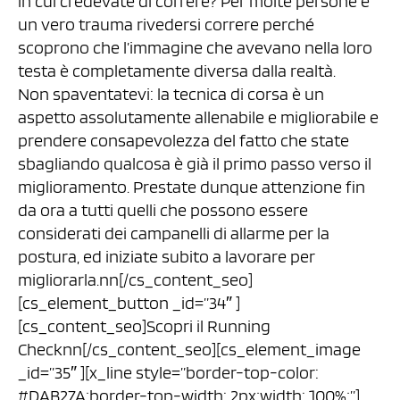
in cui credevate di correre? Per molte persone è
un vero trauma rivedersi correre perché
scoprono che l’immagine che avevano nella loro
testa è completamente diversa dalla realtà.
Non spaventatevi: la tecnica di corsa è un
aspetto assolutamente allenabile e migliorabile e
prendere consapevolezza del fatto che state
sbagliando qualcosa è già il primo passo verso il
miglioramento. Prestate dunque attenzione fin
da ora a tutti quelli che possono essere
considerati dei campanelli di allarme per la
postura, ed iniziate subito a lavorare per
migliorarla.nn[/cs_content_seo]
[cs_element_button _id=”34″ ]
[cs_content_seo]Scopri il Running
Checknn[/cs_content_seo][cs_element_image
_id=”35″ ][x_line style=”border-top-color:
#DAB27A;border-top-width: 2px;width: 100%;”]