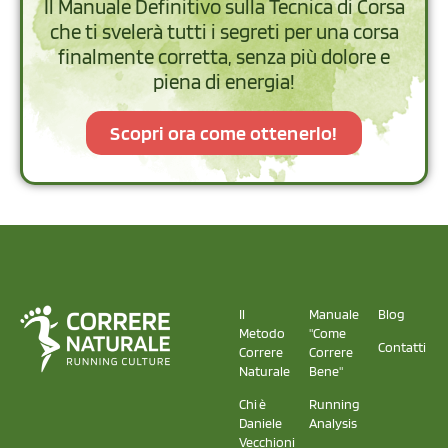
Il Manuale Definitivo sulla Tecnica di Corsa
che ti svelerà tutti i segreti per una corsa
finalmente corretta, senza più dolore e
piena di energia!
Scopri ora come ottenerlo!
Il
Manuale
Blog
Metodo
"Come
Contatti
Correre
Correre
Naturale
Bene"
Chi è
Running
Daniele
Analysis
Vecchioni