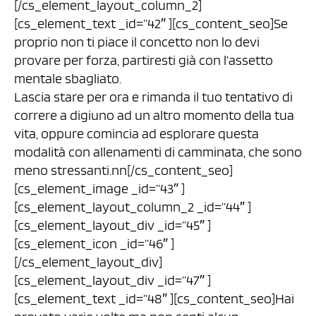
[/cs_element_layout_column_2]
[cs_element_text _id=”42″ ][cs_content_seo]Se
proprio non ti piace il concetto non lo devi
provare per forza, partiresti già con l’assetto
mentale sbagliato.
Lascia stare per ora e rimanda il tuo tentativo di
correre a digiuno ad un altro momento della tua
vita, oppure comincia ad esplorare questa
modalità con allenamenti di camminata, che sono
meno stressanti.nn[/cs_content_seo]
[cs_element_image _id=”43″ ]
[cs_element_layout_column_2 _id=”44″ ]
[cs_element_layout_div _id=”45″ ]
[cs_element_icon _id=”46″ ]
[/cs_element_layout_div]
[cs_element_layout_div _id=”47″ ]
[cs_element_text _id=”48″ ][cs_content_seo]Hai