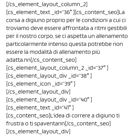
[/cs_element_layout_column_2]
[cs_element_text _id=”36″ ][cs_content_seo]La
corsa a digiuno proprio per le condizioni a cui ci
troviamo deve essere affrontata a ritmi gestibili
per il nostro corpo, se ci aspetta un allenamento
particolarmente intenso questa potrebbe non
essere la modalità di allenamento più
adatta.nn[/cs_content_seo]
[cs_element_layout_column_2 _id=”37″ ]
[cs_element_layout_div _id=”38″ ]
[cs_element_icon _id=”39″ ]
[/cs_element_layout_div]
[cs_element_layout_div _id=”40″ ]
[cs_element_text _id=”41″ ]
[cs_content_seo]L’idea di correre a digiuno ti
frustra o ti spaventann[/cs_content_seo]
[/cs_element_layout_div]