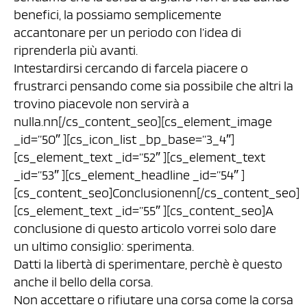
benefici, la possiamo semplicemente
accantonare per un periodo con l’idea di
riprenderla più avanti.
Intestardirsi cercando di farcela piacere o
frustrarci pensando come sia possibile che altri la
trovino piacevole non servirà a
nulla.nn[/cs_content_seo][cs_element_image
_id=”50″ ][cs_icon_list _bp_base=”3_4″]
[cs_element_text _id=”52″ ][cs_element_text
_id=”53″ ][cs_element_headline _id=”54″ ]
[cs_content_seo]Conclusionenn[/cs_content_seo]
[cs_element_text _id=”55″ ][cs_content_seo]A
conclusione di questo articolo vorrei solo dare
un ultimo consiglio: sperimenta.
Datti la libertà di sperimentare, perchè è questo
anche il bello della corsa.
Non accettare o rifiutare una corsa come la corsa