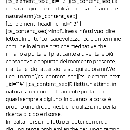
[cs_element_text _id=”12″ ][cs_content_seo]La
corsa a digiuno è modalità di corsa più antica e
naturale.nn[/cs_content_seo]
[cs_element_headline _id=”13″ ]
[cs_content_seo]Mindfulness infatti vuol dire
letteralmente “consapevolezza” ed è un termine
comune in alcune pratiche meditative che
mirano a portare il praticante a diventare più
consapevole appunto del momento presente,
mantenendo l’attenzione sul qui ed ora.nnWe
Feel Thatnn[/cs_content_seo][cs_element_text
_id=”14″ ][cs_content_seo]Rifletti un attimo: in
natura saremmo praticamente portati a correre
quasi sempre a digiuno, in quanto la corsa è
proprio uno di quei gesti che utilizziamo per la
ricerca di cibo e risorse.
In realtà noi siamo fatti per poter correre a
digiuno senza problemi anche per lungo tempo,