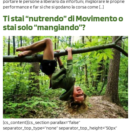
portare le persone a liberarsi da infortuni, migliorare le proprie
performance e far sì che si godano la corsa come […]
Ti stai “nutrendo” di Movimento o
stai solo “mangiando”?
[cs_content][cs_section parallax=”false”
separator_top_type=”none” separator_top_height=”50px”