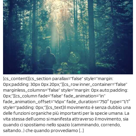
[cs_content][cs_section parallax=”false” style=”margin:
0px;padding: 30px 0px 20px;”][cs_row inner_container=”false”
marginless_columns=”false” style=”margin: 0px auto;padding:
0px;”][cs_column fade=”false” fade_animation=”in”
fade_animation_offset=”45px” fade_duration=”750″ type=”1/1″
style=”padding: 0px;”][cs_text]Il movimento è senza dubbio una
delle funzioni organiche più importanti per la specie umana. La
vita stessa dell’uomo si manifesta attraverso il movimento, sia
quando ci spostiamo nello spazio (camminando, correndo,
saltando…) che quando provvediamo […]