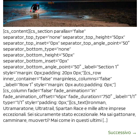
[cs_content][cs_section parallax=”false”
separator_top_type=”none” separator_top_height=”50px”
separator_top_inset=”0px” separator_top_angle_point=”50″
separator_bottom_type=”none”
separator_bottom_height=”50px”
separator_bottom_inset=”0px”
separator_bottom_angle_point=”50″ _label=”Section 1″
style=”margin: 0px;padding: 20px 0px;”][cs_row
inner_container=”false” marginless_columns=”false”
_label=”Row 1″ style=”margin: 0px auto;padding: 0px;”]
[cs_column fade=”false” fade_animation=”in”
fade_animation_offset=”45px” fade_duration=”750″ _label=”1/1″
type=”1/1″ style=”padding: 0px;”][cs_text]Ironman,
Utramaratone, Ultratrail, Spartan Race e mille altre imprese
eccezionali. Sei sicuramente stato eccezionale. Ma sai gattonare,
camminare, muoverti? Mai come in questi ultimi […]
Successivo
→