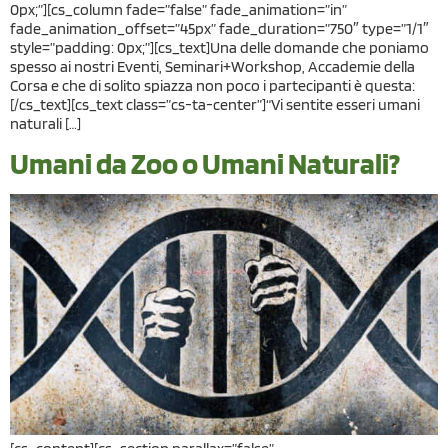
0px;”][cs_column fade=”false” fade_animation=”in”
fade_animation_offset=”45px” fade_duration=”750″ type=”1/1″
style=”padding: 0px;”][cs_text]Una delle domande che poniamo
spesso ai nostri Eventi, Seminari+Workshop, Accademie della
Corsa e che di solito spiazza non poco i partecipanti è questa:
[/cs_text][cs_text class=”cs-ta-center”]“Vi sentite esseri umani
naturali […]
Umani da Zoo o Umani Naturali?