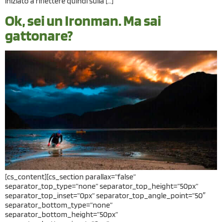
iniziato a riflettere quindi sulla […]
Ok, sei un Ironman. Ma sai
gattonare?
[cs_content][cs_section parallax=”false”
separator_top_type=”none” separator_top_height=”50px”
separator_top_inset=”0px” separator_top_angle_point=”50″
separator_bottom_type=”none”
separator_bottom_height=”50px”