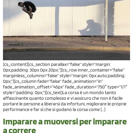
[cs_content][cs_section parallax=”false” style=”margin:
0px;padding: 30px 0px 20px;”][cs_row inner_container=”false”
marginless_columns=”false” style=”margin: 0px auto;padding:
0px;”][cs_column fade=”false” fade_animation=”in”
fade_animation_offset=”45px” fade_duration=”750″ type=”1/1″
style=”padding: 0px;”][cs_text]La corsa è un mondo tanto
affascinante quanto complesso e vi assicuro che non è facile
portare le persone a liberarsi da infortuni, migliorare le proprie
performance e far sì che si godano la corsa come […]
Imparare a muoversi per imparare
a correre