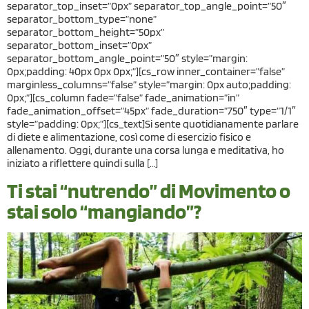
separator_top_inset=”0px” separator_top_angle_point=”50″
separator_bottom_type=”none”
separator_bottom_height=”50px”
separator_bottom_inset=”0px”
separator_bottom_angle_point=”50″ style=”margin:
0px;padding: 40px 0px 0px;”][cs_row inner_container=”false”
marginless_columns=”false” style=”margin: 0px auto;padding:
0px;”][cs_column fade=”false” fade_animation=”in”
fade_animation_offset=”45px” fade_duration=”750″ type=”1/1″
style=”padding: 0px;”][cs_text]Si sente quotidianamente parlare
di diete e alimentazione, così come di esercizio fisico e
allenamento. Oggi, durante una corsa lunga e meditativa, ho
iniziato a riflettere quindi sulla […]
Ti stai “nutrendo” di Movimento o
stai solo “mangiando”?