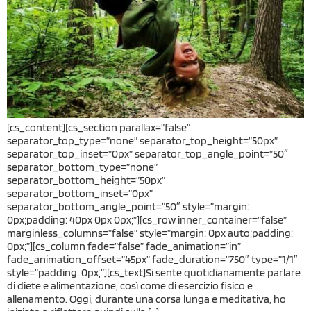
[cs_content][cs_section parallax=”false”
separator_top_type=”none” separator_top_height=”50px”
separator_top_inset=”0px” separator_top_angle_point=”50″
separator_bottom_type=”none”
separator_bottom_height=”50px”
separator_bottom_inset=”0px”
separator_bottom_angle_point=”50″ style=”margin:
0px;padding: 40px 0px 0px;”][cs_row inner_container=”false”
marginless_columns=”false” style=”margin: 0px auto;padding:
0px;”][cs_column fade=”false” fade_animation=”in”
fade_animation_offset=”45px” fade_duration=”750″ type=”1/1″
style=”padding: 0px;”][cs_text]Si sente quotidianamente parlare
di diete e alimentazione, così come di esercizio fisico e
allenamento. Oggi, durante una corsa lunga e meditativa, ho