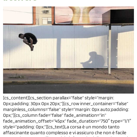
[cs_content][cs_section parallax=”false” style=”margin:
0px;padding: 30px 0px 20px;”][cs_row inner_container=”false”
marginless_columns=”false” style=”margin: 0px auto;padding:
0px;”][cs_column fade=”false” fade_animation=”in”
fade_animation_offset=”45px” fade_duration=”750″ type=”1/1″
style=”padding: 0px;”][cs_text]La corsa è un mondo tanto
affascinante quanto complesso e vi assicuro che non è facile