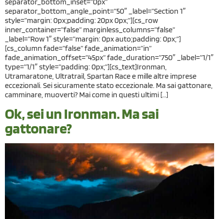
separator_bottom_inset=”0px”
separator_bottom_angle_point=”50″ _label=”Section 1″
style=”margin: 0px;padding: 20px 0px;”][cs_row
inner_container=”false” marginless_columns=”false”
_label=”Row 1″ style=”margin: 0px auto;padding: 0px;”]
[cs_column fade=”false” fade_animation=”in”
fade_animation_offset=”45px” fade_duration=”750″ _label=”1/1″
type=”1/1″ style=”padding: 0px;”][cs_text]Ironman,
Utramaratone, Ultratrail, Spartan Race e mille altre imprese
eccezionali. Sei sicuramente stato eccezionale. Ma sai gattonare,
camminare, muoverti? Mai come in questi ultimi […]
Ok, sei un Ironman. Ma sai
gattonare?