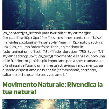
[cs_content][cs_section parallax=”false” style=”margin:
0px;padding: 30px 0px 20px;”][cs_row inner_container=”false”
marginless_columns=”false” style=”margin: 0px auto;padding:
0px;”][cs_column fade=”false” fade_animation=”in”
fade_animation_offset=”45px” fade_duration=”750″ type=”1/1″
style=”padding: 0px;”][cs_text]Il movimento è senza dubbio una
delle funzioni organiche più importanti per la specie umana. La
vita stessa dell’uomo si manifesta attraverso il movimento, sia
quando ci spostiamo nello spazio (camminando, correndo,
saltando…) che quando provvediamo […]
Movimento Naturale: Rivendica la
tua natura!