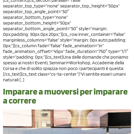
[cs_content][cs_section parallax=”false”
separator_top_type=”none” separator_top_height=”50px”
separator_top_angle_point=”50″
separator_bottom_type=”none”
separator_bottom_height=”50px”
separator_bottom_angle_point=”50″ style=”margin:
0px;padding: 30px 0px 20px;”][cs_row inner_container=”false”
marginless_columns=”false” style=”margin: 0px auto;padding:
0px;”][cs_column fade=”false” fade_animation=”in”
fade_animation_offset=”45px” fade_duration=”750″ type=”1/1″
style=”padding: 0px;”][cs_text]Una delle domande che poniamo
spesso ai nostri Eventi, Seminari+Workshop, Accademie della
Corsa e che di solito spiazza non poco i partecipanti è questa:
[/cs_text][cs_text class=”cs-ta-center”]“Vi sentite esseri umani
naturali […]
Imparare a muoversi per imparare
a correre