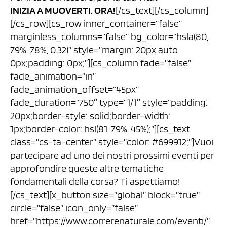
INIZIA A MUOVERTI. ORA!
[/cs_text][/cs_column]
[/cs_row][cs_row inner_container=”false”
marginless_columns=”false” bg_color=”hsla(80,
79%, 78%, 0.32)” style=”margin: 20px auto
0px;padding: 0px;”][cs_column fade=”false”
fade_animation=”in”
fade_animation_offset=”45px”
fade_duration=”750″ type=”1/1″ style=”padding:
20px;border-style: solid;border-width:
1px;border-color: hsl(81, 79%, 45%);”][cs_text
class=”cs-ta-center” style=”color: #699912;”]Vuoi
partecipare ad uno dei nostri prossimi eventi per
approfondire queste altre tematiche
fondamentali della corsa? Ti aspettiamo!
[/cs_text][x_button size=”global” block=”true”
circle=”false” icon_only=”false”
href=”https://www.correrenaturale.com/eventi/”