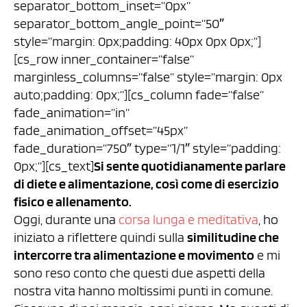
separator_bottom_inset=”0px”
separator_bottom_angle_point=”50″
style=”margin: 0px;padding: 40px 0px 0px;”]
[cs_row inner_container=”false”
marginless_columns=”false” style=”margin: 0px
auto;padding: 0px;”][cs_column fade=”false”
fade_animation=”in”
fade_animation_offset=”45px”
fade_duration=”750″ type=”1/1″ style=”padding:
0px;”][cs_text]
Si sente quotidianamente parlare
di diete e alimentazione, così come di esercizio
fisico e allenamento.
Oggi, durante una
corsa lunga e meditativa
, ho
iniziato a riflettere quindi sulla
similitudine che
intercorre tra alimentazione e movimento
e mi
sono reso conto che questi due aspetti della
nostra vita hanno moltissimi punti in comune.