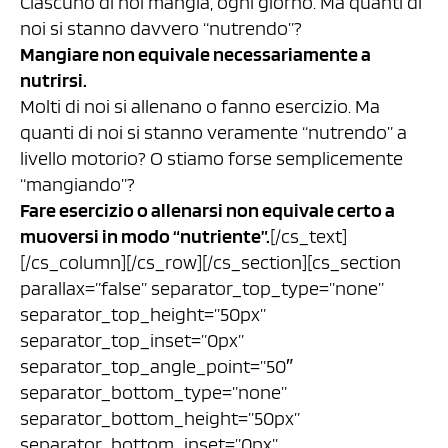
Ciascuno di noi mangia, ogni giorno. Ma quanti di
noi si stanno davvero “nutrendo”?
Mangiare non equivale necessariamente a
nutrirsi.
Molti di noi si allenano o fanno esercizio. Ma
quanti di noi si stanno veramente “nutrendo” a
livello motorio? O stiamo forse semplicemente
“mangiando”?
Fare esercizio o allenarsi non equivale certo a
muoversi in modo “nutriente”.
[/cs_text]
[/cs_column][/cs_row][/cs_section][cs_section
parallax=”false” separator_top_type=”none”
separator_top_height=”50px”
separator_top_inset=”0px”
separator_top_angle_point=”50″
separator_bottom_type=”none”
separator_bottom_height=”50px”
separator_bottom_inset=”0px”