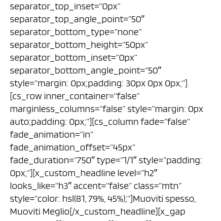
separator_top_inset=”0px”
separator_top_angle_point=”50″
separator_bottom_type=”none”
separator_bottom_height=”50px”
separator_bottom_inset=”0px”
separator_bottom_angle_point=”50″
style=”margin: 0px;padding: 30px 0px 0px;”]
[cs_row inner_container=”false”
marginless_columns=”false” style=”margin: 0px
auto;padding: 0px;”][cs_column fade=”false”
fade_animation=”in”
fade_animation_offset=”45px”
fade_duration=”750″ type=”1/1″ style=”padding:
0px;”][x_custom_headline level=”h2″
looks_like=”h3″ accent=”false” class=”mtn”
style=”color: hsl(81, 79%, 45%);”]Muoviti spesso,
Muoviti Meglio[/x_custom_headline][x_gap