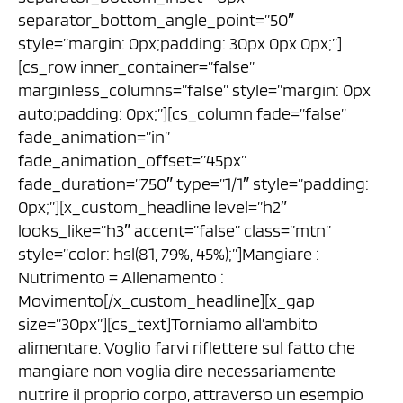
separator_bottom_angle_point=”50″
style=”margin: 0px;padding: 30px 0px 0px;”]
[cs_row inner_container=”false”
marginless_columns=”false” style=”margin: 0px
auto;padding: 0px;”][cs_column fade=”false”
fade_animation=”in”
fade_animation_offset=”45px”
fade_duration=”750″ type=”1/1″ style=”padding:
0px;”][x_custom_headline level=”h2″
looks_like=”h3″ accent=”false” class=”mtn”
style=”color: hsl(81, 79%, 45%);”]Mangiare :
Nutrimento = Allenamento :
Movimento[/x_custom_headline][x_gap
size=”30px”][cs_text]Torniamo all’ambito
alimentare. Voglio farvi riflettere sul fatto che
mangiare non voglia dire necessariamente
nutrire il proprio corpo, attraverso un esempio