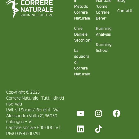
Il
Manuale
Blog
Metodo
"Come
Contatti
Correre
Correre
Naturale
Bene"
Chi è
Running
Daniele
Analysis
Vecchioni
Running
La
School
squadra
di
Correre
Naturale
Copyright © 2025
Correre Naturale | Tutti i diritti
riservati
LWL srl Società Benefit | Via
Alessandro Volta 21, 36030
Caldogno – VI
Capitale sociale € 10.000 i.v. |
P.Iva 03993510241