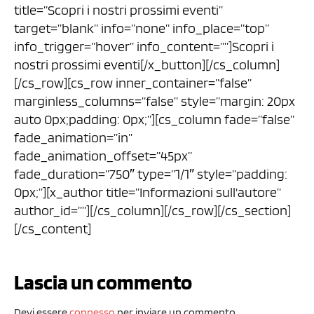
title=”Scopri i nostri prossimi eventi”
target=”blank” info=”none” info_place=”top”
info_trigger=”hover” info_content=””]Scopri i
nostri prossimi eventi[/x_button][/cs_column]
[/cs_row][cs_row inner_container=”false”
marginless_columns=”false” style=”margin: 20px
auto 0px;padding: 0px;”][cs_column fade=”false”
fade_animation=”in”
fade_animation_offset=”45px”
fade_duration=”750″ type=”1/1″ style=”padding:
0px;”][x_author title=”Informazioni sull'autore”
author_id=””][/cs_column][/cs_row][/cs_section]
[/cs_content]
Lascia un commento
Devi essere
connesso
per inviare un commento.