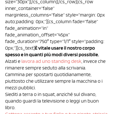
size=”30px”][/cs_column][/cs_row][cs_row
inner_container=”false”
marginless_columns=”false” style=”margin: 0px
auto;padding: 0px;”][cs_column fade=”false”
fade_animation=”in”
fade_animation_offset=”45px”
fade_duration=”750″ type=”1/1″ style=”padding:
0px;”][cs_text]
È vitale usare il nostro corpo
spesso e in quanti più modi diversi possibile.
Alzati e
lavora ad uno standing desk
, invece che
rimanere sempre seduto alla scrivania.
Cammina per spostarti quotidianamente,
piuttosto che utilizzare sempre la macchina o i
mezzi pubblici.
Siediti a terra o in squat, anziché sul divano,
quando guardi la televisione o leggi un buon
libro.