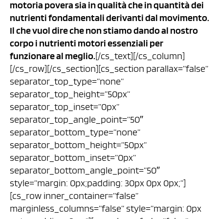
motoria povera sia in qualità che in quantità dei
nutrienti fondamentali derivanti dal movimento.
Il che vuol dire che non stiamo dando al nostro
corpo i nutrienti motori essenziali per
funzionare al meglio.
[/cs_text][/cs_column]
[/cs_row][/cs_section][cs_section parallax=”false”
separator_top_type=”none”
separator_top_height=”50px”
separator_top_inset=”0px”
separator_top_angle_point=”50″
separator_bottom_type=”none”
separator_bottom_height=”50px”
separator_bottom_inset=”0px”
separator_bottom_angle_point=”50″
style=”margin: 0px;padding: 30px 0px 0px;”]
[cs_row inner_container=”false”
marginless_columns=”false” style=”margin: 0px