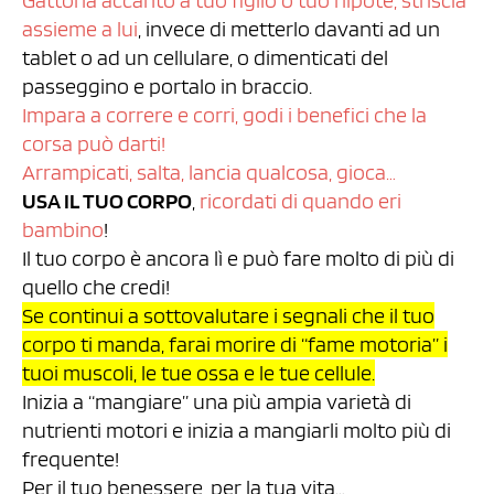
Gattona accanto a tuo figlio o tuo nipote, striscia
assieme a lui
, invece di metterlo davanti ad un
tablet o ad un cellulare, o dimenticati del
passeggino e portalo in braccio.
Impara a correre e corri, godi i benefici che la
corsa può darti!
Arrampicati, salta, lancia qualcosa, gioca…
USA IL TUO CORPO
,
ricordati di quando eri
bambino
!
Il tuo corpo è ancora lì e può fare molto di più di
quello che credi!
Se continui a sottovalutare i segnali che il tuo
corpo ti manda, farai morire di “fame motoria” i
tuoi muscoli, le tue ossa e le tue cellule.
Inizia a “mangiare” una più ampia varietà di
nutrienti motori e inizia a mangiarli molto più di
frequente!
Per il tuo benessere, per la tua vita…