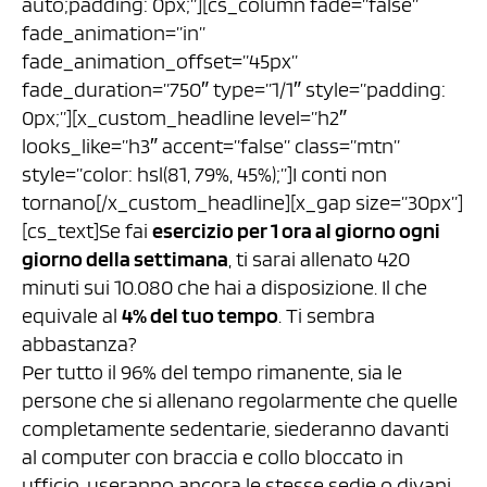
auto;padding: 0px;”][cs_column fade=”false”
fade_animation=”in”
fade_animation_offset=”45px”
fade_duration=”750″ type=”1/1″ style=”padding:
0px;”][x_custom_headline level=”h2″
looks_like=”h3″ accent=”false” class=”mtn”
style=”color: hsl(81, 79%, 45%);”]I conti non
tornano[/x_custom_headline][x_gap size=”30px”]
[cs_text]Se fai
esercizio per 1 ora al giorno ogni
giorno della settimana
, ti sarai allenato 420
minuti sui 10.080 che hai a disposizione. Il che
equivale al
4% del tuo tempo
. Ti sembra
abbastanza?
Per tutto il 96% del tempo rimanente, sia le
persone che si allenano regolarmente che quelle
completamente sedentarie, siederanno davanti
al computer con braccia e collo bloccato in
ufficio, useranno ancora le stesse sedie o divani